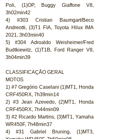
Poli, (1)OP, Buggy Giaffone V8, 
3h02min42
4) 
#303
 Cristian Baumgart/Beco 
Andreotti, (3)T1 FIA, Toyota Hilux IMA 
2021, 3h03min40
5) 
#304
 Adroaldo Weisheimer/Fred 
Budtkiewitz, (1)T1B, Ford Ranger V8, 
3h04min39
CLASSIFICAÇÃO GERAL
MOTOS
1) 
#7
 Gregório Caselani (1)MT1, Honda 
CRF450RX, 7h39min14
2) 
#3
 Jean Azevedo, (2)MT1, Honda 
CRF450RX, 7h44min09
3) 
#2
 Ricardo Martins, (3)MT1, Yamaha 
WR450F, 7h48min37
4) 
#31
 Gabriel Bruning, (1)MT3, 