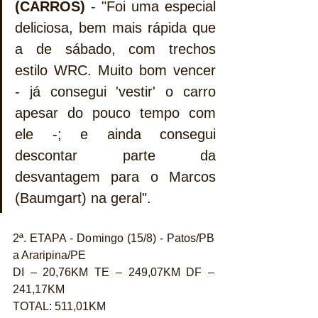
(CARROS)
 - "Foi uma especial 
deliciosa, bem mais rápida que 
a de sábado, com trechos 
estilo WRC. Muito bom vencer 
- já consegui 'vestir' o carro 
apesar do pouco tempo com 
ele -; e ainda consegui 
descontar parte da 
desvantagem para o Marcos 
(Baumgart) na geral".
2ª. ETAPA - Domingo (15/8) - Patos/PB 
a Araripina/PE 
DI – 20,76KM TE – 249,07KM DF – 
241,17KM
TOTAL: 511,01KM