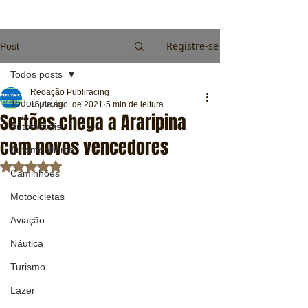
Registre-se
Post
Todos posts
Redação Publiracing
Todos posts
16 de ago. de 2021
5 min de leitura
Sertões chega a Araripina
Automóveis
com novos vencedores
Automobilismo
Avaliado com NaN de 5 estrelas.
Caminhões
Motocicletas
Aviação
Náutica
Turismo
Lazer