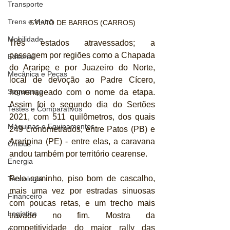
Transporte
Trens e Metrô
SYLVIO DE BARROS (CARROS)
Mobilidade
Três estados atravessados; a 
passagem por regiões como a Chapada 
Editorial
do Araripe e por Juazeiro do Norte, 
Mecânica e Peças
local de devoção ao Padre Cícero, 
Segurança
homenageado com o nome da etapa. 
Assim foi o segundo dia do Sertões 
Testes e Comparativos
2021, com 511 quilômetros, dos quais 
Máquinas e Equipamentos
249 cronometrados, entre Patos (PB) e 
Araripina (PE) - entre elas, a caravana 
Ônibus
andou também por território cearense.
Energia
Pelo caminho, piso bom de cascalho, 
Tecnologia
mais uma vez por estradas sinuosas 
Financeiro
com poucas retas, e um trecho mais 
Logística
travado no fim. Mostra da 
competitividade do maior rally das 