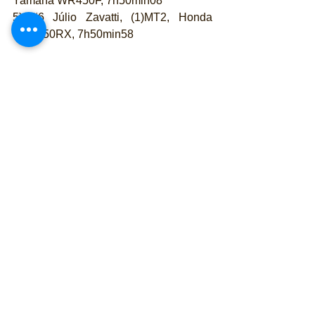
Yamaha WR450F, 7h50min08
5) 
#6
 Júlio Zavatti, (1)MT2, Honda 
CRF450RX, 7h50min58
QUADS
1) 
#100
 Marcelo Medeiros, Yamaha 
YFM700R, 7h57min58
2) 
#107
 Manuel Andujar, Yamaha 
Raptor 700, 8h01min56
3) 
#101
 Rafal Sonik, Yamaha Raptor, 
8h37min10
UTV
1) 
#204
 Reinaldo Varela/Gunnar Dums, 
(1)UOP, Can-Am Maverick X3, 
7h37min55
2) 
#220
 João Pedro Franciosi/César 
Valandro, 1(UT2), Can-Am Maverick 
X3, 7h39min48