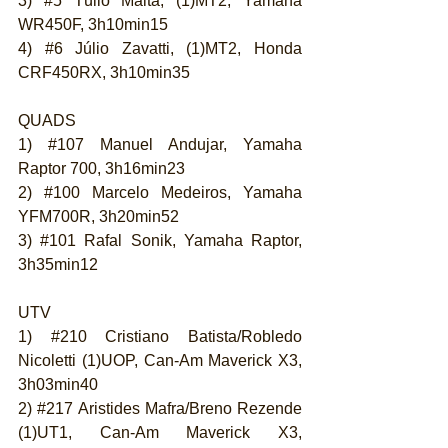
3) 
#5
 Túlio Malta, (1)MT2, Yamaha 
WR450F, 3h10min15
4) 
#6
 Júlio Zavatti, (1)MT2, Honda 
CRF450RX, 3h10min35
QUADS
1) 
#107
 Manuel Andujar, Yamaha 
Raptor 700, 3h16min23
2) 
#100
 Marcelo Medeiros, Yamaha 
YFM700R, 3h20min52
3) 
#101
 Rafal Sonik, Yamaha Raptor, 
3h35min12
UTV
1) 
#210
 Cristiano Batista/Robledo 
Nicoletti (1)UOP, Can-Am Maverick X3, 
3h03min40
2) 
#217
 Aristides Mafra/Breno Rezende 
(1)UT1, Can-Am Maverick X3, 