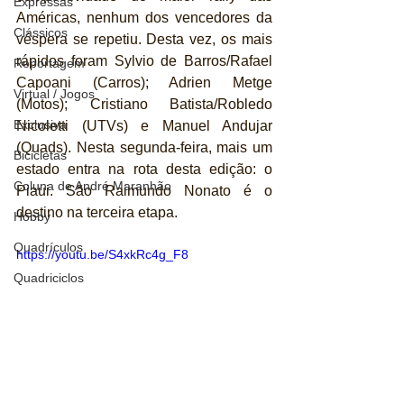
Expressas
Américas, nenhum dos vencedores da 
Clássicos
véspera se repetiu. Desta vez, os mais 
rápidos foram Sylvio de Barros/Rafael 
Reportagem
Capoani (Carros); Adrien Metge 
Virtual / Jogos
(Motos); Cristiano Batista/Robledo 
Exclusiva
Nicoletti (UTVs) e Manuel Andujar 
(Quads). Nesta segunda-feira, mais um 
Bicicletas
estado entra na rota desta edição: o 
Coluna de André Maranhão
Piaui. São Raimundo Nonato é o 
destino na terceira etapa.
Hobby
Quadrículos
https://youtu.be/S4xkRc4g_F8
Quadriciclos