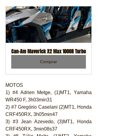
Can-Am Maverick X2 Max 1000R Turbo
Comprar
MOTOS
1) 
#4
 Adrien Metge, (1)MT1, Yamaha 
WR450 F, 3h03min31
2) 
#7
 Gregório Caselani (2)MT1, Honda 
CRF450RX, 3h05min47
3) 
#3
 Jean Azevedo, (3)MT1, Honda 
CRF450RX, 3min08s37