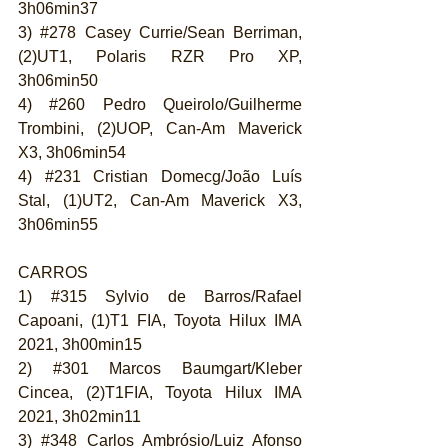
3h06min37
3) 
#278
 Casey Currie/Sean Berriman, 
(2)UT1, Polaris RZR Pro XP, 
3h06min50
4) 
#260
 Pedro Queirolo/Guilherme 
Trombini, (2)UOP, Can-Am Maverick 
X3, 3h06min54
4) 
#231
 Cristian Domecg/João Luís 
Stal, (1)UT2, Can-Am Maverick X3, 
3h06min55
CARROS
1) 
#315
 Sylvio de Barros/Rafael 
Capoani, (1)T1 FIA, Toyota Hilux IMA 
2021, 3h00min15
2) 
#301
 Marcos Baumgart/Kleber 
Cincea, (2)T1FIA, Toyota Hilux IMA 
2021, 3h02min11
3) 
#348
 Carlos Ambrósio/Luiz Afonso 