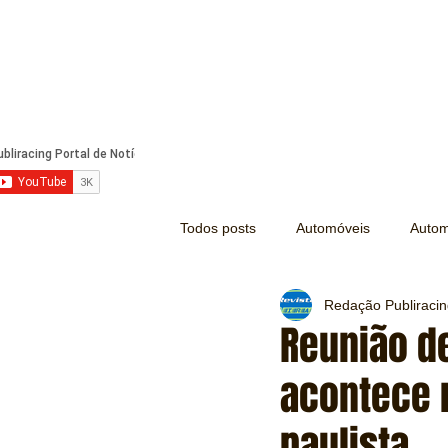
Todos posts
Automóveis
Autom
Redação Publiraci
Náutica
Turismo
Lazer
Reunião de
acontece n
Mecânica e Peças
Segurança
paulista