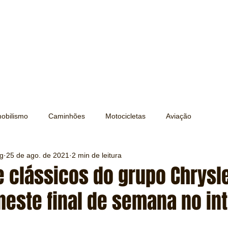
obilismo
Caminhões
Motocicletas
Aviação
ng
25 de ago. de 2021
2 min de leitura
Transporte
Trens e Metrô
Mobilidade
Editorial
 clássicos do grupo Chrysl
este final de semana no int
Testes e Comparativos
Máquinas e Equipamentos