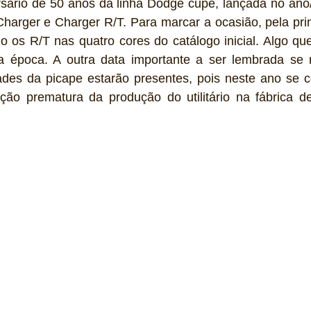
ersário de 50 anos da linha Dodge cupê, lançada no ano
harger e Charger R/T. Para marcar a ocasião, pela prim
o os R/T nas quatro cores do catálogo inicial. Algo qu
na época. A outra data importante a ser lembrada se 
ades da picape estarão presentes, pois neste ano se 
ção prematura da produção do utilitário na fábrica 