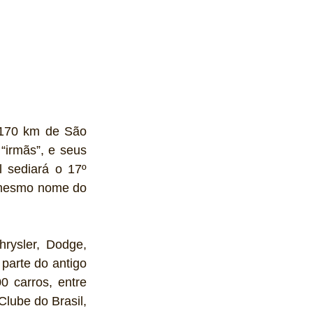
 170 km de São 
irmãs”, e seus 
 sediará o 17º 
 mesmo nome do 
rysler, Dodge, 
arte do antigo 
 carros, entre 
lube do Brasil, 