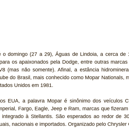
té o domingo (27 a 29), Águas de Lindoia, a cerca de
para os apaixonados pela Dodge, entre outras marcas “
V8 (mas não somente). Afinal, a estância hidromineral
lube do Brasil, mais conhecido como Mopar Nationals,
stados Unidos em 1981.
nos EUA, a palavra Mopar é sinônimo dos veículos Ch
perial, Fargo, Eagle, Jeep e Ram, marcas que fizeram p
 integrado à Stellantis. São esperados ao redor de 300
uais, nacionais e importados. Organizado pelo Chrysler C