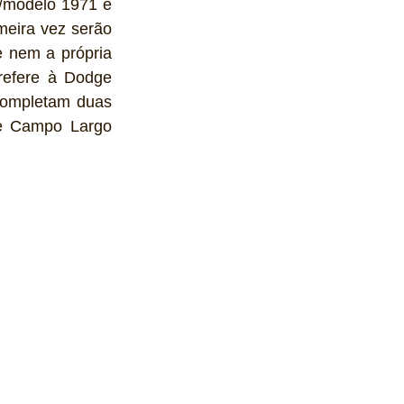
/modelo 1971 e 
eira vez serão 
e nem a própria 
refere à Dodge 
completam duas 
de Campo Largo 