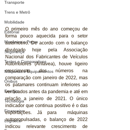
Transporte
Trens e Metrô
Mobilidade
O primeiro mês do ano começou de 
Editorial
forma pouco aquecida para o setor 
Mecânica e Peças
automotivo. De acordo com o balanço 
divulgado hoje pela Associação 
Segurança
Nacional dos Fabricantes de Veículos 
Testes e Comparativos
Automotores (Anfavea), houve ligeiro 
crescimento dos números na 
Máquinas e Equipamentos
comparação com janeiro de 2022, mas 
Ônibus
os patamares continuam inferiores ao 
Energia
verificados antes da pandemia e até em 
relação a janeiro de 2021. O único 
Tecnologia
indicador que continua positivo é o das 
Financeiro
exportações. Já para  máquinas 
autopropulsadas, o balanço de 2022 
Logística
indicou relevante crescimento de 