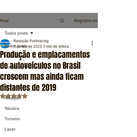
Registre-se
Post
Todos posts
Redação Publiracing
Todos posts
7 de fev. de 2023
3 min de leitura
Produção e emplacamentos
Automóveis
de autoveículos no Brasil
Automobilismo
crescem mas ainda ficam
Caminhões
distantes de 2019
Motocicletas
Avaliado com NaN de 5 estrelas.
Aviação
Náutica
Turismo
Lazer