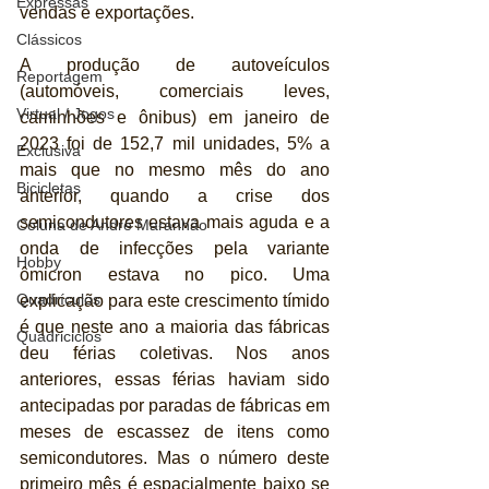
Expressas
vendas e exportações.
Clássicos
A produção de autoveículos 
Reportagem
(automóveis, comerciais leves, 
Virtual / Jogos
caminhões e ônibus) em janeiro de 
2023 foi de 152,7 mil unidades, 5% a 
Exclusiva
mais que no mesmo mês do ano 
Bicicletas
anterior, quando a crise dos 
semicondutores estava mais aguda e a 
Coluna de André Maranhão
onda de infecções pela variante 
Hobby
ômicron estava no pico. Uma 
Quadrículos
explicação para este crescimento tímido 
é que neste ano a maioria das fábricas 
Quadriciclos
deu férias coletivas. Nos anos 
anteriores, essas férias haviam sido 
antecipadas por paradas de fábricas em 
meses de escassez de itens como 
semicondutores. Mas o número deste 
primeiro mês é espacialmente baixo se 