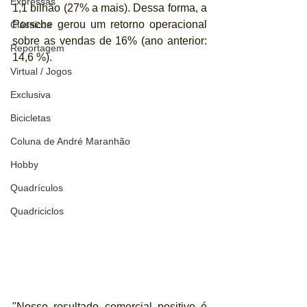
Expressas
1,1 bilhão (27% a mais). Dessa forma, a 
Porsche gerou um retorno operacional 
Clássicos
sobre as vendas de 16% (ano anterior: 
Reportagem
14,6 %).
Virtual / Jogos
Exclusiva
Bicicletas
Coluna de André Maranhão
Hobby
Quadrículos
Quadriciclos
"Nosso resultado comercial positivo é 