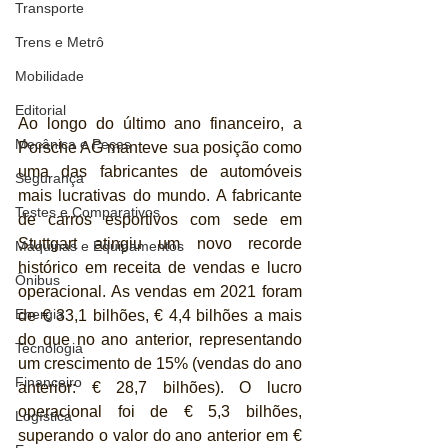
Transporte
Trens e Metrô
Mobilidade
Editorial
Ao longo do último ano financeiro, a 
Mecânica e Peças
Porsche AG manteve sua posição como 
uma das fabricantes de automóveis 
Segurança
mais lucrativas do mundo. A fabricante 
Testes e Comparativos
de carros esportivos com sede em 
Stuttgart atingiu um novo recorde 
Máquinas e Equipamentos
histórico em receita de vendas e lucro 
Ônibus
operacional. As vendas em 2021 foram 
Energia
de € 33,1 bilhões, € 4,4 bilhões a mais 
do que no ano anterior, representando 
Tecnologia
um crescimento de 15% (vendas do ano 
Financeiro
anterior: € 28,7 bilhões). O lucro 
operacional foi de € 5,3 bilhões, 
Logística
superando o valor do ano anterior em € 