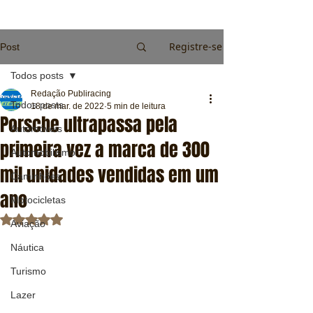
Registre-se
Post
Todos posts
Redação Publiracing
Todos posts
18 de mar. de 2022
5 min de leitura
Porsche ultrapassa pela
Automóveis
primeira vez a marca de 300
Automobilismo
mil unidades vendidas em um
Caminhões
ano
Motocicletas
Avaliado com NaN de 5 estrelas.
Aviação
Náutica
Turismo
Lazer