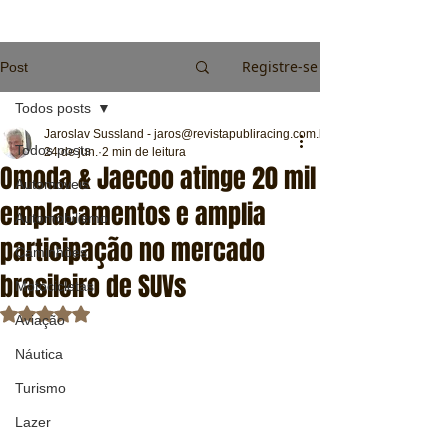
Registre-se
Post
Todos posts
Jaroslav Sussland - jaros@revistapubliracing.com.br
Todos posts
24 de jun.
2 min de leitura
Omoda & Jaecoo atinge 20 mil
Automóveis
emplacamentos e amplia
Automobilismo
participação no mercado
Caminhões
brasileiro de SUVs
Motocicletas
Avaliado com NaN de 5 estrelas.
Aviação
Náutica
Turismo
Lazer