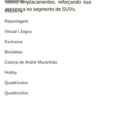
Expressas
novos emplacamentos, reforçando sua 
presença no segmento de SUVs.
Clássicos
Reportagem
Virtual / Jogos
Exclusiva
Bicicletas
Coluna de André Maranhão
Hobby
Quadrículos
Quadriciclos