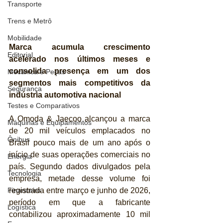
Transporte
Trens e Metrô
Mobilidade
Marca acumula crescimento 
Editorial
acelerado nos últimos meses e 
consolida presença em um dos 
Mecânica e Peças
segmentos mais competitivos da 
Segurança
indústria automotiva nacional
Testes e Comparativos
A Omoda & Jaecoo alcançou a marca 
Máquinas e Equipamentos
de 20 mil veículos emplacados no 
Ônibus
Brasil pouco mais de um ano após o 
início de suas operações comerciais no 
Energia
país. Segundo dados divulgados pela 
Tecnologia
empresa, metade desse volume foi 
registrada entre março e junho de 2026, 
Financeiro
período em que a fabricante 
Logística
contabilizou aproximadamente 10 mil 