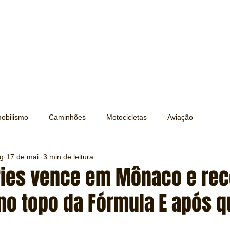
obilismo
Caminhões
Motocicletas
Aviação
ng
17 de mai.
3 min de leitura
Transporte
Trens e Metrô
Mobilidade
Editorial
ries vence em Mônaco e rec
no topo da Fórmula E após q
Testes e Comparativos
Máquinas e Equipamentos