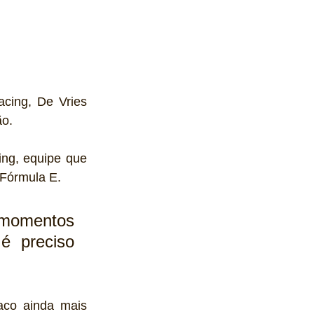
cing, De Vries 
ão.
ng, equipe que 
 Fórmula E.
momentos 
 preciso 
co ainda mais 