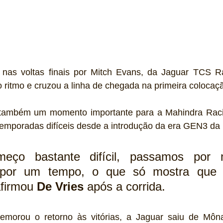
as voltas finais por Mitch Evans, da Jaguar TCS Ra
o ritmo e cruzou a linha de chegada na primeira colocaç
a também um momento importante para a Mahindra Raci
temporadas difíceis desde a introdução da era GEN3 da
eço bastante difícil, passamos por 
 por um tempo, o que só mostra que é
afirmou 
De Vries
 após a corrida.
morou o retorno às vitórias, a Jaguar saiu de Môna