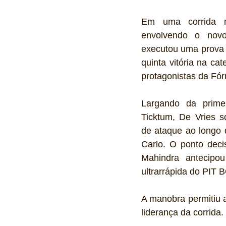
Em uma corrida ma
envolvendo o nov
executou uma prova p
quinta vitória na cat
protagonistas da Fór
Largando da primei
Ticktum, De Vries s
de ataque ao longo d
Carlo. O ponto deci
Mahindra antecipou
ultrarrápida do PI
A manobra permitiu a
liderança da corrida.