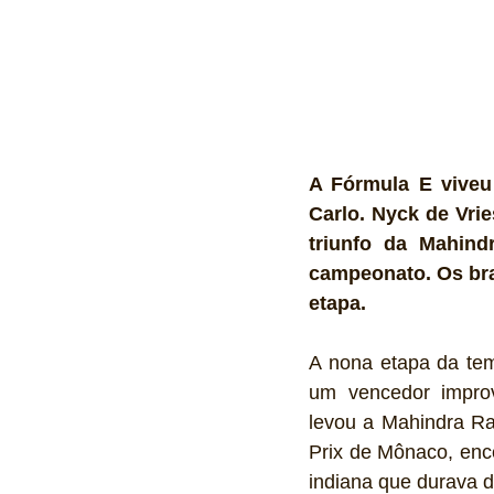
A Fórmula E viveu 
Carlo. Nyck de Vrie
triunfo da Mahind
campeonato. Os bra
etapa.
A nona etapa da te
um vencedor improv
levou a Mahindra Rac
Prix de Mônaco, ence
indiana que durava 