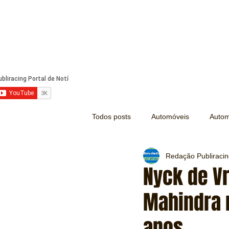
Todos posts
Automóveis
Autom
Redação Publiraci
Náutica
Turismo
Lazer
Nyck de V
Mahindra 
Mecânica e Peças
Segurança
anos