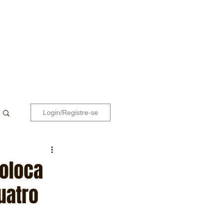
Login/Registre-se
oloca
uatro