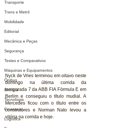
Transporte
Trens e Metrô
Mobilidade
Editorial
Mecânica e Peças
Segurança
Testes e Comparativos
Máquinas e Equipamentos
Nyck de Vries terminou em oitavo neste 
Ônibus
domingo na última corrida da 
temporada 7 da ABB FIA Fórmula E em 
Energia
Berlim e conseguiu o título mudial. A 
Tecnologia
Mercedes ficou com o título entre os 
Financeiro
construtores e Norman Nato levou a 
vitória na corrida e hoje.
Logística