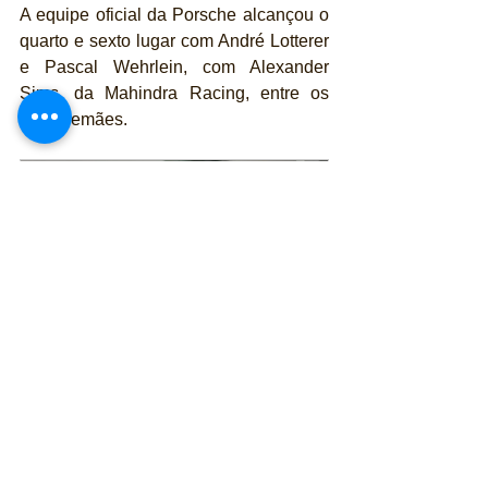
A equipe oficial da Porsche alcançou o 
quarto e sexto lugar com André Lotterer 
e Pascal Wehrlein, com Alexander 
Sims, da Mahindra Racing, entre os 
dois alemães.
Porsche Boxster S  3.4
Comprar
Sam Bird avançou até terminar em 
sétimo, à frente de De Vries, René Rast 