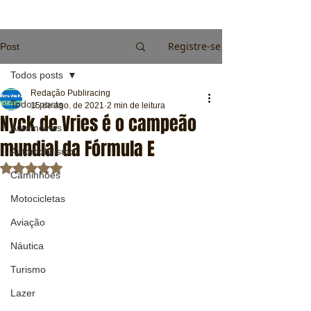
Registre-se
Post
Todos posts
Redação Publiracing
Todos posts
15 de ago. de 2021
2 min de leitura
Nyck de Vries é o campeão
Automóveis
mundial da Fórmula E
Automobilismo
Avaliado com NaN de 5 estrelas.
Caminhões
Motocicletas
Aviação
Náutica
Turismo
Lazer