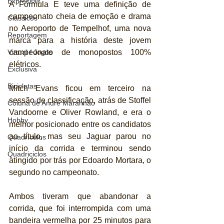
Expressas
A Fórmula E teve uma definição de 
campeonato cheia de emoção e drama 
Clássicos
no Aeroporto de Tempelhof, uma nova 
Reportagem
marca para a história deste jovem 
Virtual / Jogos
campeonato de monopostos 100% 
elétricos.
Exclusiva
Bicicletas
Mitch Evans ficou em terceiro na 
sessão de classificação, atrás de Stoffel 
Coluna de André Maranhão
Vandoorne e Oliver Rowland, e era o 
Hobby
melhor posicionado entre os candidatos 
ao título, mas seu Jaguar parou no 
Quadrículos
início da corrida e terminou sendo 
Quadriciclos
atingido por trás por Edoardo Mortara, o 
segundo no campeonato.
Ambos tiveram que abandonar a 
corrida, que foi interrompida com uma 
bandeira vermelha por 25 minutos para 