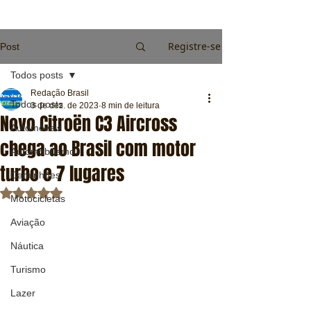
Registre-se
Post
Todos posts
Redação Brasil
Todos posts
3 de dez. de 2023
8 min de leitura
Novo Citroën C3 Aircross
Automóveis
chega ao Brasil com motor
Automobilismo
turbo e 7 lugares
Caminhões
Avaliado com NaN de 5 estrelas.
Motocicletas
Aviação
Náutica
Turismo
Lazer