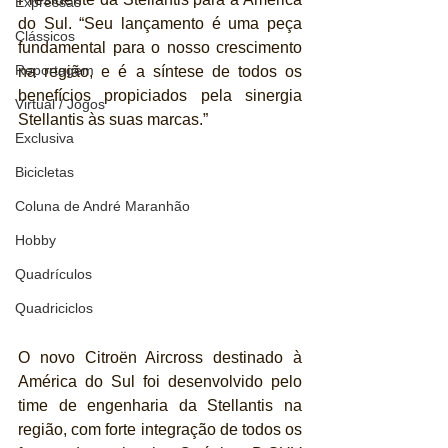
Expressas
do Sul. “Seu lançamento é uma peça 
Clássicos
fundamental para o nosso crescimento 
Reportagem
na região, e é a síntese de todos os 
benefícios propiciados pela sinergia 
Virtual / Jogos
Stellantis às suas marcas.”
Exclusiva
Bicicletas
Coluna de André Maranhão
Hobby
Quadrículos
Quadriciclos
O novo Citroën Aircross destinado à 
América do Sul foi desenvolvido pelo 
time de engenharia da Stellantis na 
região, com forte integração de todos os 