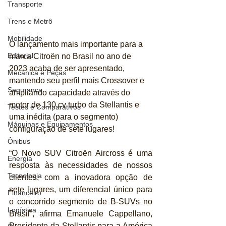
Transporte
Trens e Metrô
Mobilidade
O lançamento mais importante para a 
Editorial
marca Citroën no Brasil no ano de 
2023 acaba de ser apresentado, 
Mecânica e Peças
mantendo seu perfil mais Crossover e 
Segurança
ampliando capacidade através do 
motor de 130 cv turbo da Stellantis e 
Testes e Comparativos
uma inédita (para o segmento) 
Máquinas e Equipamentos
configuração de sete lugares!
Ônibus
“O Novo SUV Citroën Aircross é uma 
Energia
resposta às necessidades de nossos 
Tecnologia
clientes, com a inovadora opção de 
sete lugares, um diferencial único para 
Financeiro
o concorrido segmento de B-SUVs no 
Logística
Brasil”, afirma Emanuele Cappellano, 
Presidente da Stellantis para a América 