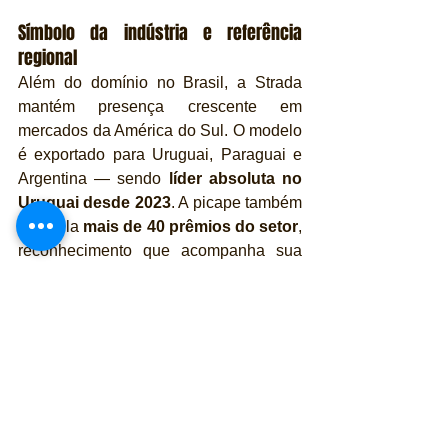
Símbolo da indústria e referência 
regional
Além do domínio no Brasil, a Strada 
mantém presença crescente em 
mercados da América do Sul. O modelo 
é exportado para Uruguai, Paraguai e 
Argentina — sendo 
líder absoluta no 
Uruguai desde 2023
. A picape também 
acumula 
mais de 40 prêmios do setor
, 
reconhecimento que acompanha sua 
trajetória de evolução constante.
Para Frederico Battaglia, vice-
presidente das marcas Fiat e Abarth na 
América do Sul, a marca dos 800 mil 
exemplares sintetiza o impacto da 
picape no mercado: 