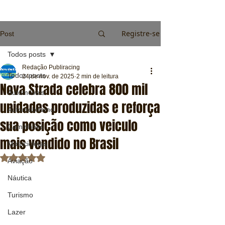
Registre-se
Post
Todos posts
Redação Publiracing
Todos posts
24 de nov. de 2025
2 min de leitura
Nova Strada celebra 800 mil
Automóveis
unidades produzidas e reforça
Automobilismo
sua posição como veiculo
Caminhões
mais vendido no Brasil
Motocicletas
Avaliado com NaN de 5 estrelas.
Aviação
Náutica
Turismo
Lazer