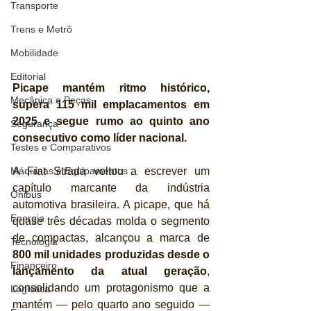
Transporte
Trens e Metrô
Mobilidade
Editorial
Picape mantém ritmo histórico, 
Mecânica e Peças
supera 115 mil emplacamentos em 
2025 e segue rumo ao quinto ano 
Segurança
consecutivo como líder nacional.
Testes e Comparativos
A Fiat Strada voltou a escrever um 
Máquinas e Equipamentos
capítulo marcante da indústria 
Ônibus
automotiva brasileira. A picape, que há 
Energia
quase três décadas molda o segmento 
de compactas, alcançou a marca de 
Tecnologia
800 mil unidades produzidas desde o 
Financeiro
lançamento da atual geração
, 
consolidando um protagonismo que a 
Logística
mantém — pelo quarto ano seguido — 