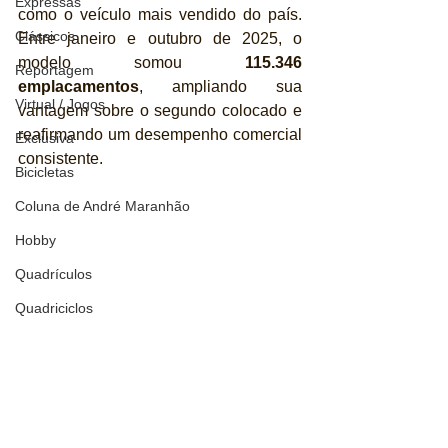
Expressas
como o veículo mais vendido do país. 
Clássicos
Entre janeiro e outubro de 2025, o 
modelo somou 
115.346 
Reportagem
emplacamentos
, ampliando sua 
Virtual / Jogos
vantagem sobre o segundo colocado e 
reafirmando um desempenho comercial 
Exclusiva
consistente.
Bicicletas
Coluna de André Maranhão
Hobby
Quadrículos
Quadriciclos