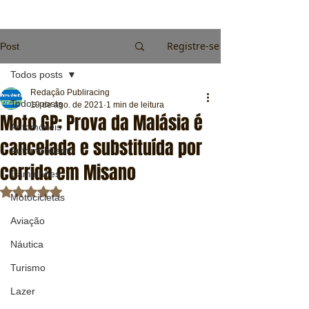
Registre-se
Post
Todos posts
Redação Publiracing
Todos posts
19 de ago. de 2021
1 min de leitura
Moto GP: Prova da Malásia é
Automóveis
cancelada e substituída por
Automobilismo
corrida em Misano
Caminhões
Avaliado com NaN de 5 estrelas.
Motocicletas
Aviação
Náutica
Turismo
Lazer