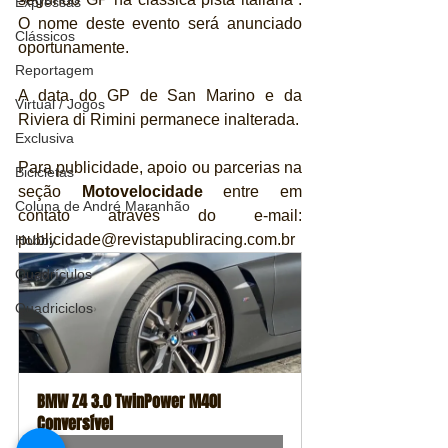
Expressas
O nome deste evento será anunciado 
Clássicos
oportunamente.
Reportagem
A data do GP de San Marino e da 
Virtual / Jogos
Riviera di Rimini permanece inalterada.
Exclusiva
Para publicidade, apoio ou parcerias na 
Bicicletas
seção
 Motovelocidade
 entre em 
Coluna de André Maranhão
contato através do e-mail: 
publicidade@revistapubliracing.com.br
Hobby
Quadrículos
Quadriciclos
BMW Z4 3.0 TwinPower M40I 
Conversível