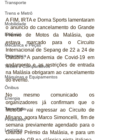
Transporte
Trens e Metrô
A FIM, IRTA e Dorna Sports lamentaram 
Mobilidade
o anuncio do cancelamento do Grande 
Editorial
Prémio de Motos da Malásia, que 
estava marcado para o Circuito 
Mecânica e Peças
Internacional de Sepang de 22 a 24 de 
Segurança
Outubro. A pandemia de Covid-19 em 
andamento e as restrições de entrada 
Testes e Comparativos
na Malásia obrigaram ao cancelamento 
Máquinas e Equipamentos
do evento.
Ônibus
No mesmo comunicado os 
Energia
organizadores já confirmam que o 
Tecnologia
MotoGP vai regressar ao Circuito de 
Misano, agora Marco Simoncelli,  fim de 
Financeiro
semana previamente agendado para o 
Logística
Grande Prémio da Malásia, e para um 
segundo GP na clássica pista italiana . 