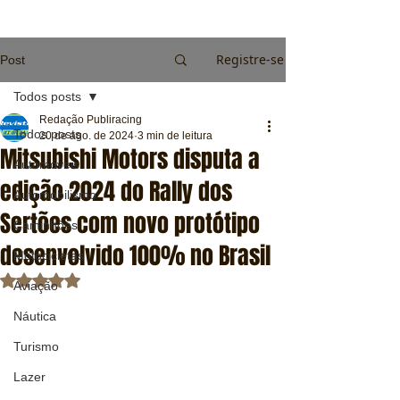
Registre-se
Post
Todos posts
Redação Publiracing
Todos posts
20 de ago. de 2024
3 min de leitura
Mitsubishi Motors disputa a
Automóveis
edição 2024 do Rally dos
Automobilismo
Sertões com novo protótipo
Caminhões
desenvolvido 100% no Brasil
Motocicletas
Avaliado com NaN de 5 estrelas.
Aviação
Náutica
Turismo
Lazer