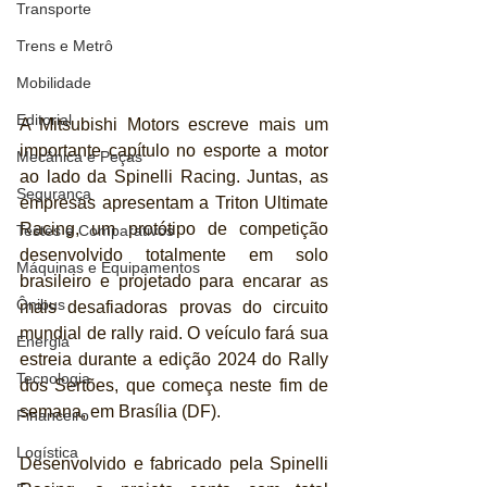
Transporte
Trens e Metrô
Mobilidade
Editorial
A Mitsubishi Motors escreve mais um 
importante capítulo no esporte a motor 
Mecânica e Peças
ao lado da Spinelli Racing. Juntas, as 
Segurança
empresas apresentam a Triton Ultimate 
Racing, um protótipo de competição 
Testes e Comparativos
desenvolvido totalmente em solo 
Máquinas e Equipamentos
brasileiro e projetado para encarar as 
Ônibus
mais desafiadoras provas do circuito 
mundial de rally raid. O veículo fará sua 
Energia
estreia durante a edição 2024 do Rally 
Tecnologia
dos Sertões, que começa neste fim de 
semana, em Brasília (DF).
Financeiro
Logística
Desenvolvido e fabricado pela Spinelli 