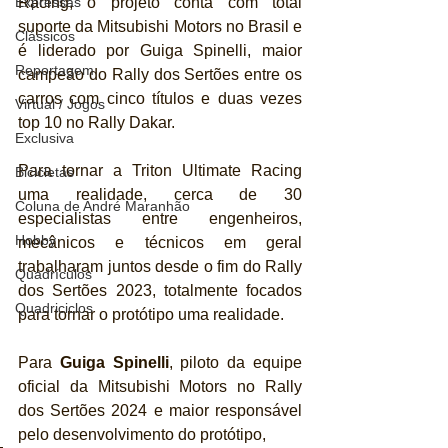
Racing, o projeto conta com total 
Expressas
suporte da Mitsubishi Motors no Brasil e 
Clássicos
é liderado por Guiga Spinelli, maior 
Reportagem
campeão do Rally dos Sertões entre os 
carros com cinco títulos e duas vezes 
Virtual / Jogos
top 10 no Rally Dakar.
Exclusiva
Para tornar a Triton Ultimate Racing 
Bicicletas
uma realidade, cerca de 30 
Coluna de André Maranhão
especialistas entre engenheiros, 
Hobby
mecânicos e técnicos em geral 
trabalharam juntos desde o fim do Rally 
Quadrículos
dos Sertões 2023, totalmente focados 
Quadriciclos
para tornar o protótipo uma realidade.
Para 
Guiga Spinelli
, piloto da equipe 
oficial da Mitsubishi Motors no Rally 
dos Sertões 2024 e maior responsável 
pelo desenvolvimento do protótipo, 