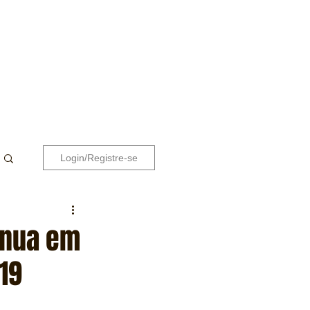
Login/Registre-se
inua em
19