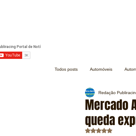
Todos posts
Automóveis
Autom
Redação Publiraci
Náutica
Turismo
Lazer
Mercado A
queda exp
Mecânica e Peças
Segurança
Avaliado com NaN d