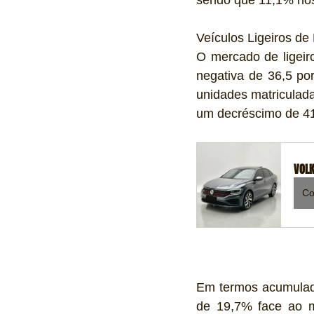
sendo que 11,1% nos 
Veículos Ligeiros de
O mercado de ligeir
negativa de 36,5 po
unidades matriculad
um decréscimo de 41
VOLK
Co
Em termos acumulado
de 19,7% face ao 