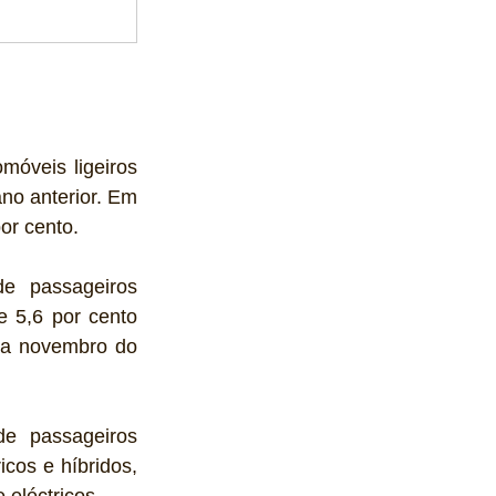
óveis ligeiros 
o anterior. Em 
r cento. 
e passageiros 
 5,6 por cento 
a novembro do 
e passageiros 
os e híbridos, 