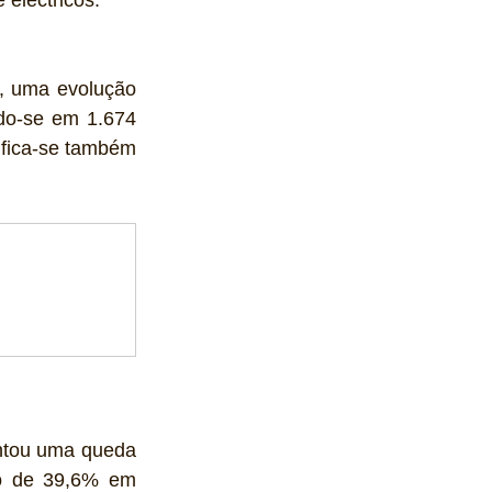
 eléctricos.
, uma evolução 
do-se em 1.674 
fica-se também 
ntou uma queda 
o de 39,6% em 