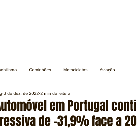
obilismo
Caminhões
Motocicletas
Aviação
ng
3 de dez. de 2022
2 min de leitura
Transporte
Trens e Metrô
Mobilidade
Editorial
utomóvel em Portugal cont
ressiva de -31,9% face a 20
Testes e Comparativos
Máquinas e Equipamentos
e 5 estrelas.