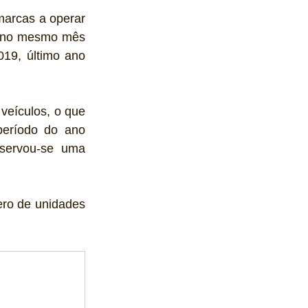
arcas a operar 
e no mesmo mês 
9, último ano 
eículos, o que 
eríodo do ano 
ervou-se uma 
ro de unidades 