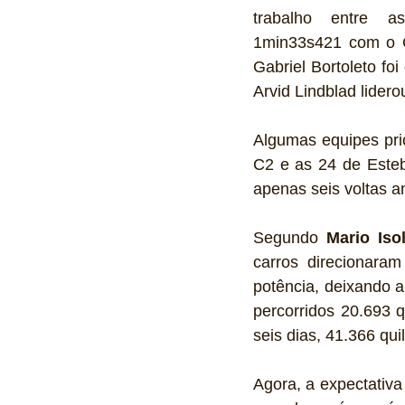
trabalho entre as
1min33s421 com o C
Gabriel Bortoleto fo
Arvid Lindblad lider
Algumas equipes pri
C2 e as 24 de Esteb
apenas seis voltas a
Segundo 
Mario Isol
carros direcionara
potência, deixando 
percorridos 20.693 
seis dias, 41.366 qui
Agora, a expectativa