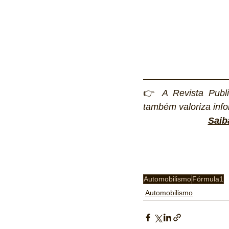
👉 
A Revista Publi
também valoriza info
Saib
Automobilismo
Fórmula1
Automobilismo