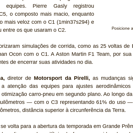
 equipes. Pierre Gasly registrou 
5, o composto mais macio, enquanto 
i o mais veloz com o C1 (1min37s294) e 
Posicione 
ou entre os que usaram o C2. 
orizaram simulações de corrida, como as 25 voltas de B
an Ocon com o C1. A Aston Martin F1 Team, por sua 
ntes de encerrar suas atividades no dia.
a,
 diretor de 
Motorsport da Pirelli,
 as mudanças sign
m a atenção das equipes para ajustes aerodinâmicos 
a otimização carro-pneu em segundo plano. Ao longo da
quilômetros — com o C3 representando 61% do uso — e
lômetros, distância superior à circunferência da Terra. 
 se volta para a abertura da temporada em Grande Prêmi