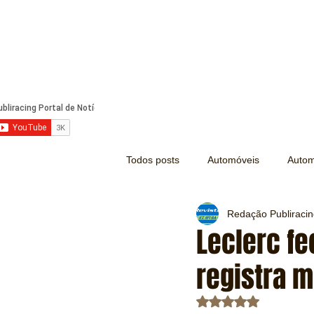
Todos posts
Automóveis
Autom
Redação Publiraci
Náutica
Turismo
Lazer
Leclerc f
registra 
Mecânica e Peças
Segurança
Avaliado com NaN d