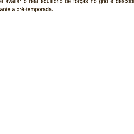
 avaliar o real equilíbrio de forças no grid e descobr
ante a pré-temporada.