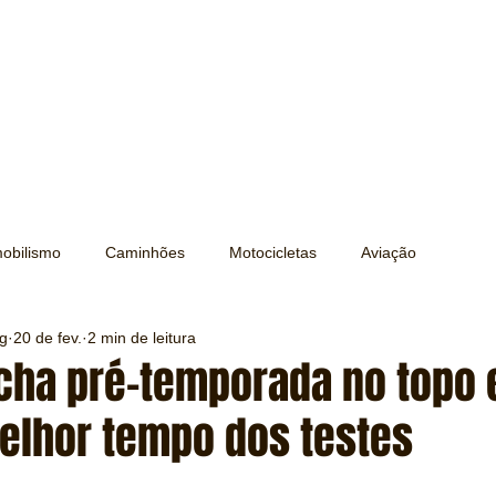
obilismo
Caminhões
Motocicletas
Aviação
ng
20 de fev.
2 min de leitura
Transporte
Trens e Metrô
Mobilidade
Editorial
echa pré-temporada no topo 
melhor tempo dos testes
Testes e Comparativos
Máquinas e Equipamentos
e 5 estrelas.