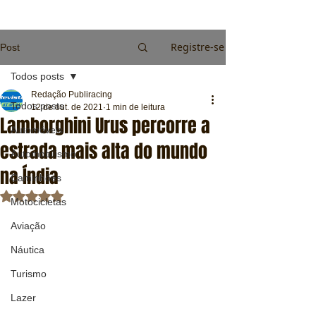
Registre-se
Post
Todos posts
Redação Publiracing
Todos posts
12 de out. de 2021
1 min de leitura
Lamborghini Urus percorre a
Automóveis
estrada mais alta do mundo
Automobilismo
na Índia
Caminhões
Avaliado com NaN de 5 estrelas.
Motocicletas
Aviação
Náutica
Turismo
Lazer