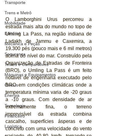
Transporte
Trens e Metrô
O Lamborghini Urus percorreu a 
Mobilidade
estrada mais alta do mundo no topo de 
Editorial
Umling La Pass, na região indiana de 
Ladakh de Jammu e Caxemira, a 
Mecânica e Peças
19.300 pés (pouco mais e 6 mil metros) 
Segurança
acima do nível do mar. Construído pela 
Organização de Estradas de Fronteira 
Testes e Comparativos
(BRO), o Umling La Pass é um feito 
Máquinas e Equipamentos
notável de engenharia executado pelo 
BRO em condições climáticas onde a 
Ônibus
temperatura mínima varia de -20 graus 
Energia
a -10 graus. Com densidade de ar 
Tecnologia
extremamente fina, o terreno 
imprevisível da estrada combina 
Financeiro
cascalho, superfícies ásperas e de 
Logística
concreto com uma velocidade do vento 
variando de 40-80 km/h, tornando-se 