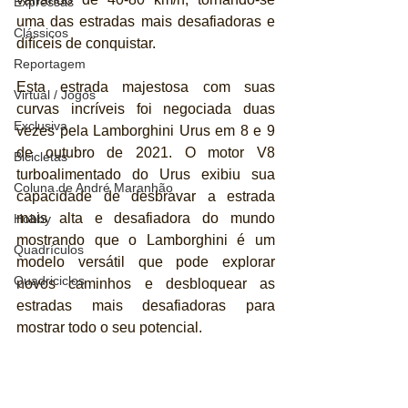
Expressas
uma das estradas mais desafiadoras e 
Clássicos
difíceis de conquistar.
Reportagem
Esta estrada majestosa com suas 
Virtual / Jogos
curvas incríveis foi negociada duas 
Exclusiva
vezes pela Lamborghini Urus em 8 e 9 
de outubro de 2021. O motor V8 
Bicicletas
turboalimentado do Urus exibiu sua 
Coluna de André Maranhão
capacidade de desbravar a estrada 
mais alta e desafiadora do mundo 
Hobby
mostrando que o Lamborghini é um 
Quadrículos
modelo versátil que pode explorar 
Quadriciclos
novos caminhos e desbloquear as 
estradas mais desafiadoras para 
mostrar todo o seu potencial.