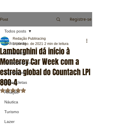
Registre-se
Post
Todos posts
Redação Publiracing
Todos posts
14 de ago. de 2021
2 min de leitura
Lamborghini dá início à
Automóveis
Monterey Car Week com a
Automobilismo
estreia global do Countach LPI
Caminhões
800-4
Motocicletas
Avaliado com NaN de 5 estrelas.
Aviação
Náutica
Turismo
Lazer