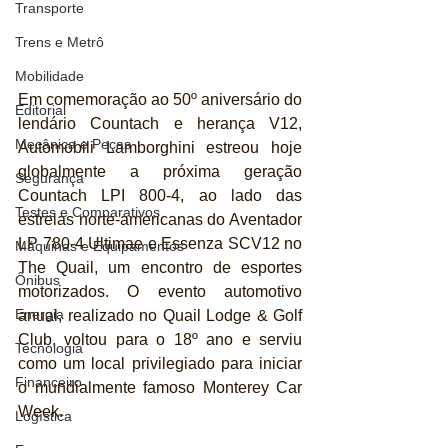
Transporte
Trens e Metrô
Mobilidade
Em comemoração ao 50º aniversário do 
Editorial
lendário Countach e herança V12, 
Mecânica e Peças
Automobili Lamborghini estreou hoje 
globalmente a próxima geração 
Segurança
Countach LPI 800-4, ao lado das 
Testes e Comparativos
estreias norte-americanas do Aventador 
LP 780-4 Ultimae e Essenza SCV12 no 
Máquinas e Equipamentos
The Quail, um encontro de esportes 
Ônibus
motorizados. O evento automotivo 
Energia
anual, realizado no Quail Lodge & Golf 
Club, voltou para o 18º ano e serviu 
Tecnologia
como um local privilegiado para iniciar 
Financeiro
o mundialmente famoso Monterey Car 
Week.
Logística