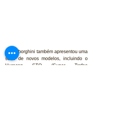
A Lamborghini também apresentou uma 
série de novos modelos, incluindo o 
Huracan STO (Super Trofeo 
Homologata) e inclui a iteração final do 
V12 naturalmente aspirado da marca - 
Aventador LP 780-4 Ultimae - e o 
Essenza SCV12 apenas de pista, 
ambos fazendo sua estreia na América 
do Norte.
Para publicidade, apoio ou parcerias na 
seção 
Automóveis
 entre em contato 