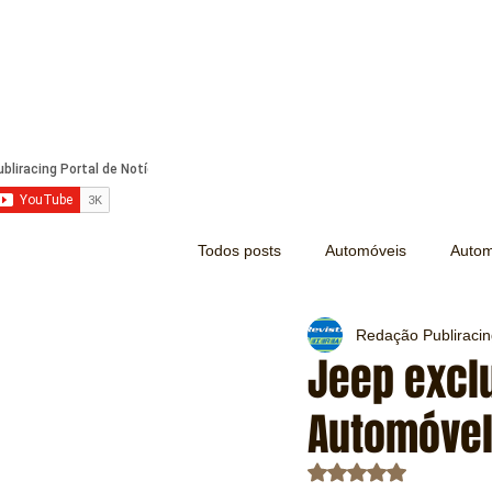
Todos posts
Automóveis
Autom
Redação Publiraci
Náutica
Turismo
Lazer
Jeep exclu
Automóvel
Mecânica e Peças
Segurança
Avaliado com NaN d