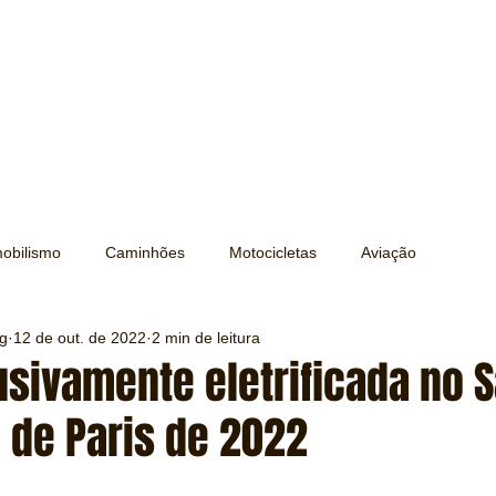
obilismo
Caminhões
Motocicletas
Aviação
ng
12 de out. de 2022
2 min de leitura
Transporte
Trens e Metrô
Mobilidade
Editorial
sivamente eletrificada no S
 de Paris de 2022
Testes e Comparativos
Máquinas e Equipamentos
e 5 estrelas.