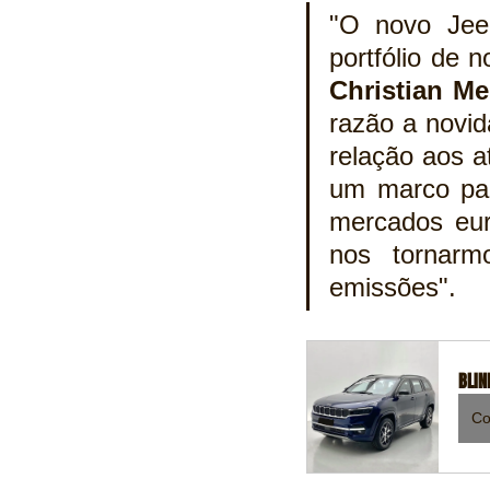
"O novo Jee
Christian M
razão a novid
relação aos a
um marco par
mercados eur
nos tornar
emissões".
BLIN
Co