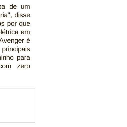
pa de um 
portfólio de novos modelos elétricos alimentados a bateria", disse 
s por que 
étrica em 
Avenger é 
rincipais 
nho para 
om zero 