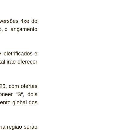
versões 4xe do 
, o lançamento 
l irão oferecer 
5, com ofertas 
eer "S", dois 
nto global dos 
a região serão 