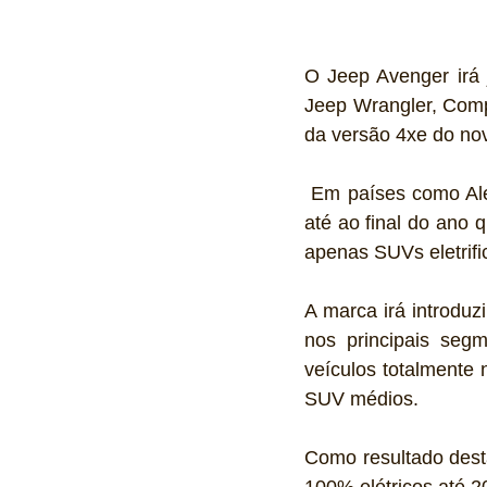
O Jeep Avenger irá 
Jeep Wrangler, Comp
da versão 4xe do no
 Em países como Alemanha e França, a marca Jeep já propõe apenas SUV eletrificados e 
até ao final do ano 
apenas SUVs eletrifi
A marca irá introduz
nos principais seg
veículos totalmente 
SUV médios.
Como resultado desta
100% elétricos até 2