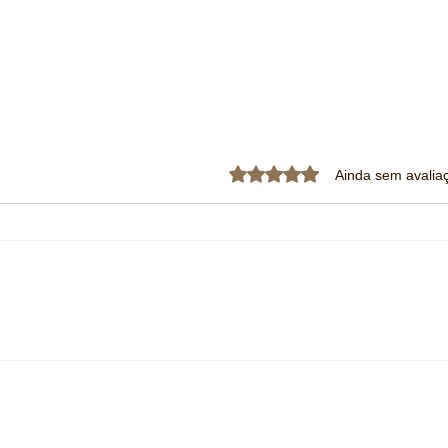
Avaliado com 0 de 5 estrela
Ainda sem avalia
Dan Ticktum supera Jake Dennis
Gabri
na última curva e vence E-Prix
fase 
noturno de Tóquio
oitav