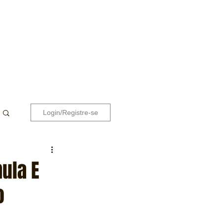
Login/Registre-se
mula E
o