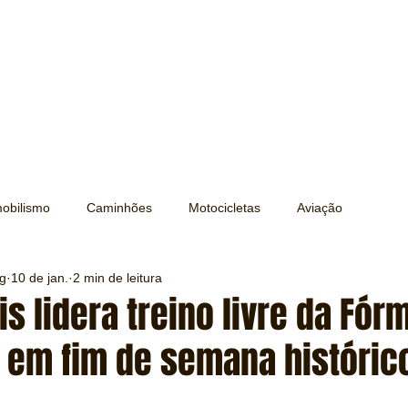
obilismo
Caminhões
Motocicletas
Aviação
ng
10 de jan.
2 min de leitura
Transporte
Trens e Metrô
Mobilidade
Editorial
s lidera treino livre da Fór
 em fim de semana históric
Testes e Comparativos
Máquinas e Equipamentos
e 5 estrelas.