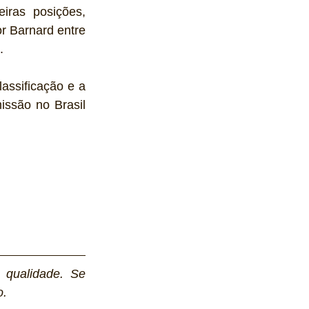
ras posições, 
 Barnard entre 
.
assificação e a 
ssão no Brasil 
 qualidade. Se 
. 