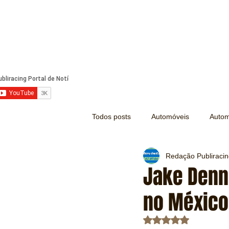
Todos posts
Automóveis
Autom
Redação Publiraci
Náutica
Turismo
Lazer
Jake Denni
no México
Mecânica e Peças
Segurança
Avaliado com NaN d