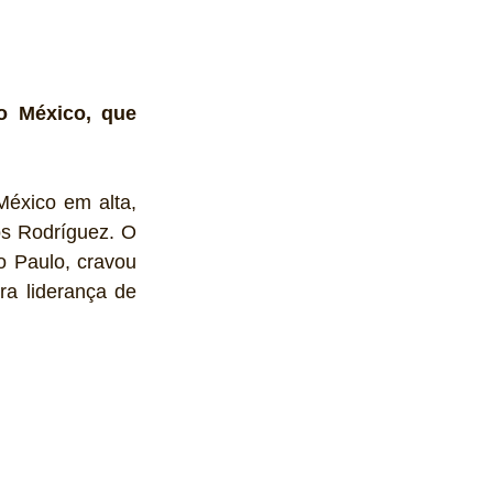
o México, que 
éxico em alta, 
os Rodríguez. O 
 Paulo, cravou 
a liderança de 