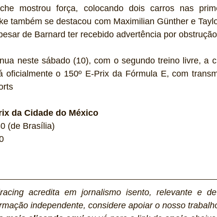
che mostrou força, colocando dois carros nas primei
e também se destacou com Maximilian Günther e Taylor
esar de Barnard ter recebido advertência por obstrução
ua neste sábado (10), com o segundo treino livre, a cl
á oficialmente o 150º E-Prix da Fórmula E, com transmi
rts 
ix da Cidade do México
0 (de Brasília)
0
racing acredita em jornalismo isento, relevante e de
rmação independente, considere apoiar o nosso trabalho