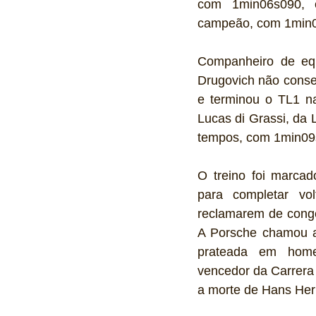
com 1min06s090, e
campeão, com 1min
Companheiro de equi
Drugovich não conse
e terminou o TL1 n
Lucas di Grassi, da 
tempos, com 1min09s
O treino foi marcado
para completar vol
reclamarem de conge
A Porsche chamou a
prateada em home
vencedor da Carrera
a morte de Hans Her