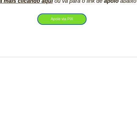
a mais clicando aqui
ou vá para o link de 
apoio
 abaixo
Apoie via PIX