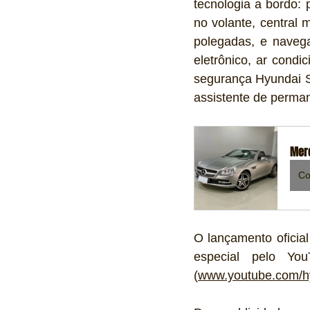
tecnologia a bordo: 
no volante, central 
polegadas, e naveg
eletrônico, ar condi
segurança Hyundai S
assistente de perman
Mer
Co
O lançamento oficia
especial pelo Yo
(
www.youtube.com/h