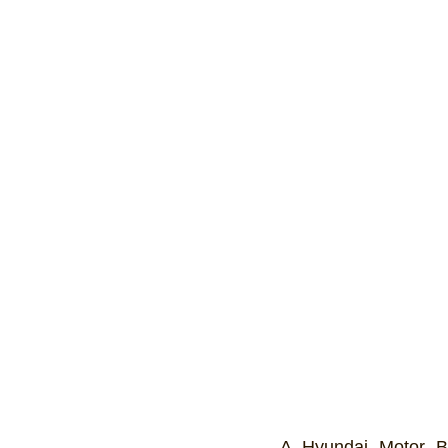
Ônibus
Energia
Tecnolo
Reportagem
Virtual / Jogos
Hobby
Quadrículos
A Hyundai Motor Br