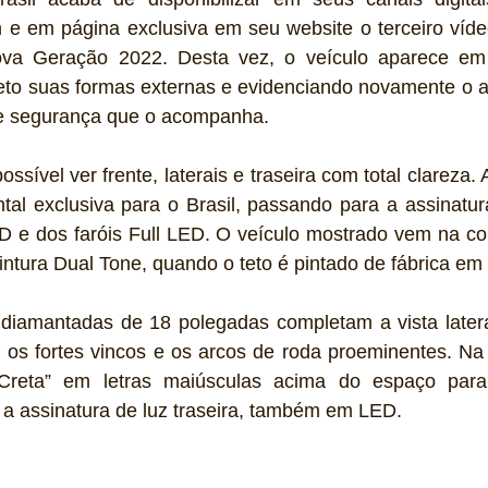
 e em página exclusiva em seu website o terceiro víd
ova Geração 2022. Desta vez, o veículo aparece em 
eto suas formas externas e evidenciando novamente o a
o e segurança que o acompanha.
ssível ver frente, laterais e traseira com total clareza. A
ntal exclusiva para o Brasil, passando para a assinatu
 e dos faróis Full LED. O veículo mostrado vem na cor 
ntura Dual Tone, quando o teto é pintado de fábrica em 
 diamantadas de 18 polegadas completam a vista latera
os fortes vincos e os arcos de roda proeminentes. Na t
Creta” em letras maiúsculas acima do espaço para
 a assinatura de luz traseira, também em LED. 