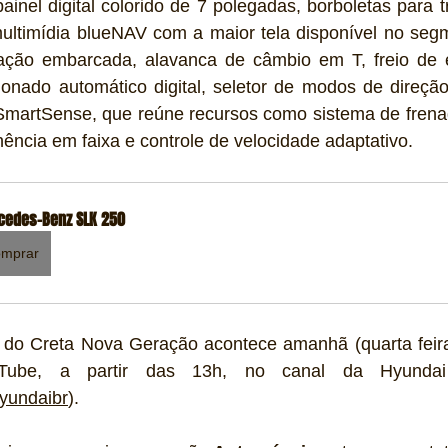
painel digital colorido de 7 polegadas, borboletas para 
multimídia blueNAV com a maior tela disponível no segm
ação embarcada, alavanca de câmbio em T, freio de e
cionado automático digital, seletor de modos de direçã
martSense, que reúne recursos como sistema de fren
ência em faixa e controle de velocidade adaptativo.
cedes-Benz SLK 250
mprar
l do Creta Nova Geração acontece amanhã (quarta feira
uTube, a partir das 13h, no canal da Hyundai 
yundaibr
).