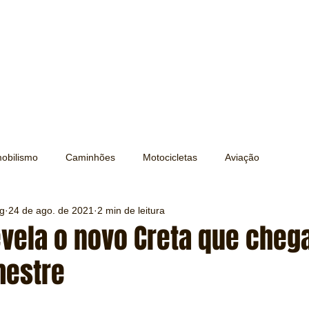
obilismo
Caminhões
Motocicletas
Aviação
ng
24 de ago. de 2021
2 min de leitura
Transporte
Trens e Metrô
Mobilidade
Editorial
vela o novo Creta que cheg
mestre
Testes e Comparativos
Máquinas e Equipamentos
e 5 estrelas.