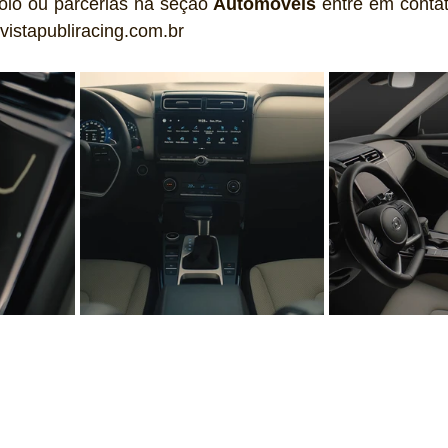
oio ou parcerias na seção 
Automóveis
 entre em conta
vistapubliracing.com.br