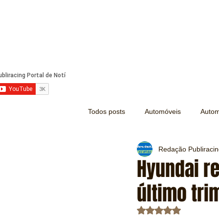
Todos posts
Automóveis
Autom
Redação Publiraci
Náutica
Turismo
Lazer
Hyundai re
último tri
Mecânica e Peças
Segurança
Avaliado com NaN d