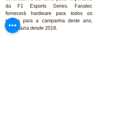
da F1 Esports Series. Fanatec 
fornecerá hardware para todos os 
pilotos para a campanha deste ano, 
como fazia desde 2018. 
Serão disputadas 11 provas em 4 
eventos disputados ao longo dos 
meses de outubro (2), novembro (1) e 
dezembro(1).
Para publicidade, apoio ou parcerias na 
seção 
Games 
entre em contato através 
do e-mail: 
publicidade@revistapubliracing.com.br
Entretenimento
Games
Lazer
Tecnologia
Virtual / Jogos