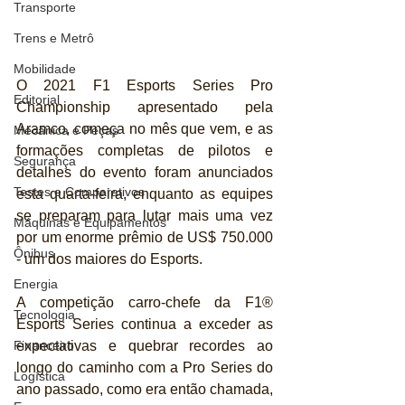
Transporte
Trens e Metrô
Mobilidade
O 2021 F1 Esports Series Pro 
Editorial
Championship apresentado pela 
Aramco, começa no mês que vem, e as 
Mecânica e Peças
formações completas de pilotos e 
Segurança
detalhes do evento foram anunciados 
Testes e Comparativos
esta quarta-feira, enquanto as equipes 
se preparam para lutar mais uma vez 
Máquinas e Equipamentos
por um enorme prêmio de US$ 750.000 
Ônibus
- um dos maiores do Esports.
Energia
A competição carro-chefe da F1® 
Tecnologia
Esports Series continua a exceder as 
expectativas e quebrar recordes ao 
Financeiro
longo do caminho com a Pro Series do 
Logística
ano passado, como era então chamada, 