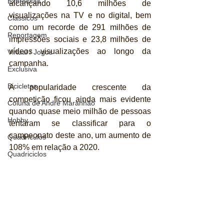
Expressas
alcançando 10,6 milhões de 
visualizações na TV e no digital, bem 
Clássicos
como um recorde de 291 milhões de 
Reportagem
impressões sociais e 23,8 milhões de 
vídeos visualizações ao longo da 
Virtual / Jogos
campanha. 
Exclusiva
Bicicletas
A popularidade crescente da 
competição ficou ainda mais evidente 
Coluna de André Maranhão
quando quase meio milhão de pessoas 
Hobby
tentaram se classificar para o 
campeonato deste ano, um aumento de 
Quadrículos
108% em relação a 2020.
Quadriciclos