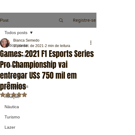
Registre-se
Post
Todos posts
Bianca Semedo
Todos posts
15 de set. de 2021
2 min de leitura
Games: 2021 F1 Esports Series
Automóveis
Pro Championship vai
Automobilismo
entregar US$ 750 mil em
Caminhões
prêmios
Motocicletas
Avaliado com NaN de 5 estrelas.
Aviação
Náutica
Turismo
Lazer