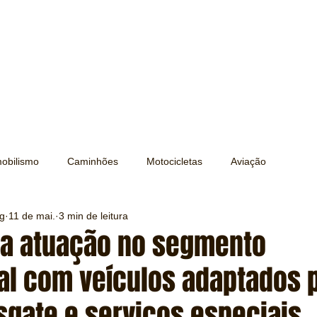
obilismo
Caminhões
Motocicletas
Aviação
ng
11 de mai.
3 min de leitura
Transporte
Trens e Metrô
Mobilidade
Editorial
ia atuação no segmento
nal com veículos adaptados 
Testes e Comparativos
Máquinas e Equipamentos
esgate e serviços especiais