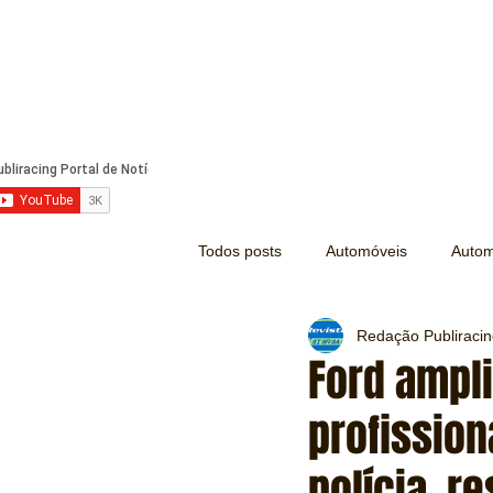
Todos posts
Automóveis
Autom
Redação Publiraci
Náutica
Turismo
Lazer
Ford ampl
profissio
Mecânica e Peças
Segurança
polícia, r