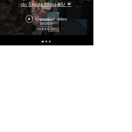
do Škoda Elroq RS! ☔
Reproduzir vídeo