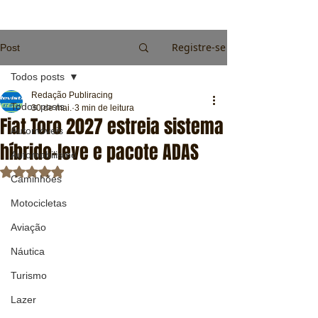
Registre-se
Post
Todos posts
Redação Publiracing
Todos posts
30 de mai.
3 min de leitura
Fiat Toro 2027 estreia sistema
Automóveis
híbrido-leve e pacote ADAS
Automobilismo
Avaliado com NaN de 5 estrelas.
Caminhões
Motocicletas
Aviação
Náutica
Turismo
Lazer