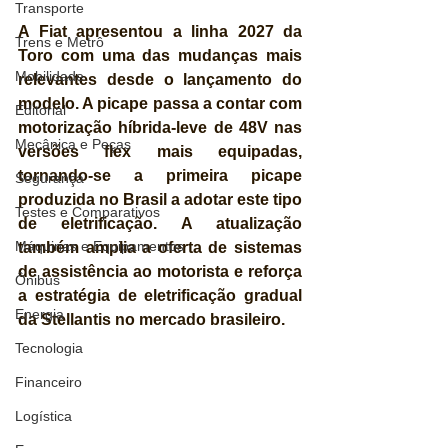
Transporte
A Fiat apresentou a linha 2027 da 
Trens e Metrô
Toro com uma das mudanças mais 
Mobilidade
relevantes desde o lançamento do 
modelo. A picape passa a contar com 
Editorial
motorização híbrida-leve de 48V nas 
Mecânica e Peças
versões flex mais equipadas, 
tornando-se a primeira picape 
Segurança
produzida no Brasil a adotar este tipo 
Testes e Comparativos
de eletrificação. A atualização 
Máquinas e Equipamentos
também amplia a oferta de sistemas 
de assistência ao motorista e reforça 
Ônibus
a estratégia de eletrificação gradual 
Energia
da Stellantis no mercado brasileiro.
Tecnologia
Financeiro
Logística