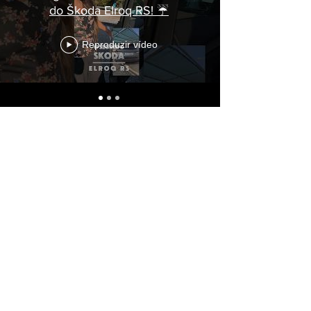
do Škoda Elroq RS! ☔
Reproduzir vídeo