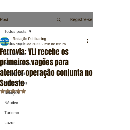
Registre-se
Post
Todos posts
Redação Publiracing
Todos posts
6 de jun. de 2022
2 min de leitura
Ferrovia: VLI recebe os
Automóveis
primeiros vagões para
Automobilismo
atender operação conjunta no
Caminhões
Sudeste
Motocicletas
Avaliado com NaN de 5 estrelas.
Aviação
Náutica
Turismo
Lazer