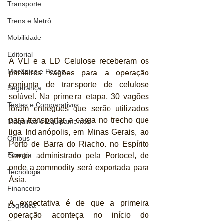
Transporte
Trens e Metrô
Mobilidade
Editorial
A VLI e a LD Celulose receberam os 
Mecânica e Peças
primeiros vagões para a operação 
conjunta de transporte de celulose 
Segurança
solúvel. Na primeira etapa, 30 vagões 
Testes e Comparativos
foram entregues que serão utilizados 
para transportar a carga no trecho que 
Máquinas e Equipamentos
liga Indianópolis, em Minas Gerais, ao 
Ônibus
Porto de Barra do Riacho, no Espírito 
Energia
Santo, administrado pela Portocel, de 
onde a commodity será exportada para 
Tecnologia
Ásia.
Financeiro
A expectativa é de que a primeira 
Logística
operação aconteça no início do 