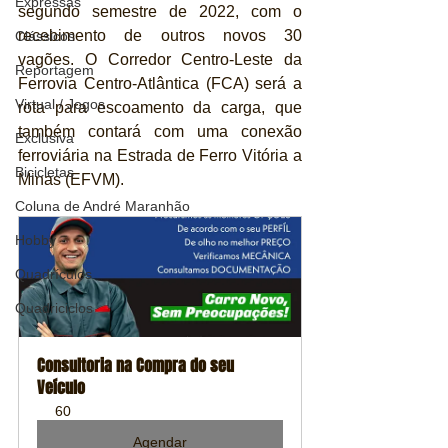
Expressas
segundo semestre de 2022, com o 
recebimento de outros novos 30 
Clássicos
vagões. O Corredor Centro-Leste da 
Reportagem
Ferrovia Centro-Atlântica (FCA) será a 
Virtual / Jogos
rota para escoamento da carga, que 
também contará com uma conexão 
Exclusiva
ferroviária na Estrada de Ferro Vitória a 
Bicicletas
Minas (EFVM).
Coluna de André Maranhão
Hobby
Quadrículos
Quadriciclos
Consultoria na Compra do seu 
Veículo
60
Agendar