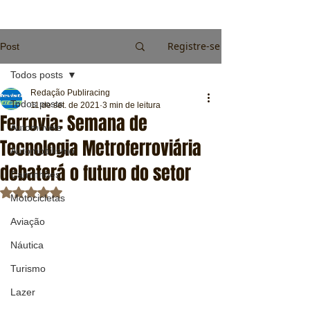
Registre-se
Post
Todos posts
Redação Publiracing
Todos posts
11 de set. de 2021
3 min de leitura
Ferrovia: Semana de
Automóveis
Tecnologia Metroferroviária
Automobilismo
debaterá o futuro do setor
Caminhões
Avaliado com NaN de 5 estrelas.
Motocicletas
Aviação
Náutica
Turismo
Lazer