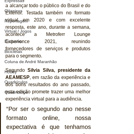
Expressas
a alcançar todo o público do Brasil e do 
Clássicos
Exterior. Testada também no formato 
virtual em 2020 e com excelente 
Reportagem
resposta, este ano, durante a semana, 
Virtual / Jogos
acontece a Metroferr Lounge 
Experience 2021, reunindo 
Exclusiva
fornecedores de serviços e produtos 
Bicicletas
para o segmento.
Coluna de André Maranhão
Segundo 
Silvia Silva, presidente da 
Hobby
AEAMESP
, em razão da experiência e 
Quadrículos
dos bons resultados do ano passado, 
esta edição promete trazer uma melhor 
Quadriciclos
experiência virtual para a audiência. 
“Por ser o segundo ano nesse 
formato online, nossa 
expectativa é que tenhamos 