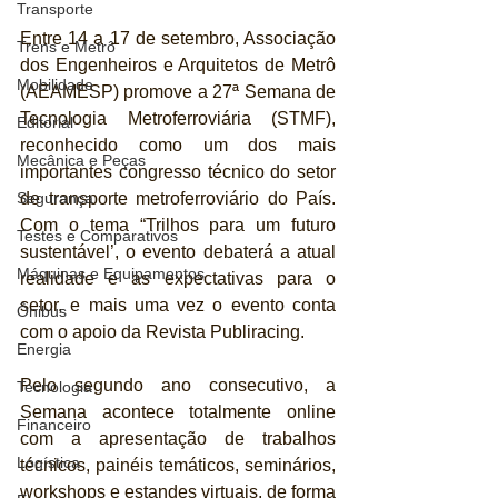
Transporte
Entre 14 a 17 de setembro, Associação 
Trens e Metrô
dos Engenheiros e Arquitetos de Metrô 
Mobilidade
(AEAMESP) promove a 27ª Semana de 
Tecnologia Metroferroviária (STMF), 
Editorial
reconhecido como um dos mais 
Mecânica e Peças
importantes congresso técnico do setor 
de transporte metroferroviário do País. 
Segurança
Com o tema “Trilhos para um futuro 
Testes e Comparativos
sustentável’, o evento debaterá a atual 
Máquinas e Equipamentos
realidade e as expectativas para o 
setor, e mais uma vez o evento conta 
Ônibus
com o apoio da Revista Publiracing. 
Energia
Pelo segundo ano consecutivo, a 
Tecnologia
Semana acontece totalmente online 
Financeiro
com a apresentação de trabalhos 
Logística
técnicos, painéis temáticos, seminários, 
workshops e estandes virtuais, de forma 