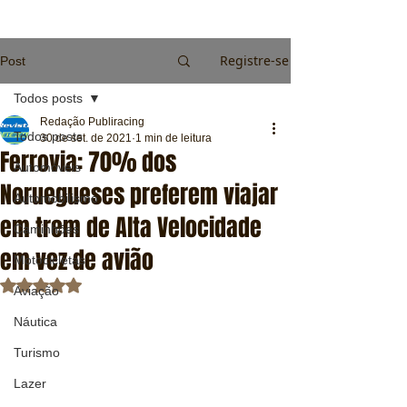
Registre-se
Post
Todos posts
Redação Publiracing
Todos posts
30 de set. de 2021
1 min de leitura
Ferrovia: 70% dos
Automóveis
Noruegueses preferem viajar
Automobilismo
em trem de Alta Velocidade
Caminhões
em vez de avião
Motocicletas
Avaliado com NaN de 5 estrelas.
Aviação
Náutica
Turismo
Lazer