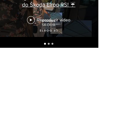
do Škoda Elroq RS! ☔
Reproduzir vídeo