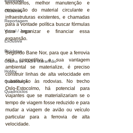
Expressas
ferroviários, melhor manutenção e 
renovação do material circulante e 
Clássicos
infraestruturas existentes, e chamadas 
Reportagem
para a vontade política buscar fórmulas 
Virtual / Jogos
para organizar e financiar essa 
expansão. 
Exclusiva
Bicicletas
Segundo Bane Nor, para que a ferrovia 
seja competitiva e sua vantagem 
Coluna de André Maranhão
ambiental se materialize, é preciso 
Hobby
construir linhas de alta velocidade em 
substituição às rodovias. No trecho 
Quadrículos
Oslo-Estocolmo, há potencial para 
Quadriciclos
viajantes que se materializariam se o 
tempo de viagem fosse reduzido e para 
mudar a viagem de avião ou veículo 
particular para a ferrovia de alta 
velocidade.