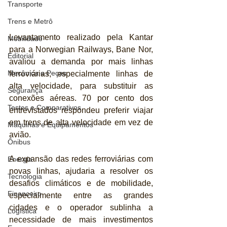
Transporte
Trens e Metrô
Levantamento realizado pela Kantar 
Mobilidade
para a Norwegian Railways, Bane Nor, 
Editorial
avaliou a demanda por mais linhas 
Mecânica e Peças
ferroviárias, especialmente linhas de 
alta velocidade, para substituir as 
Segurança
conexões aéreas. 70 por cento dos 
Testes e Comparativos
entrevistados respondeu preferir viajar 
em trens de alta velocidade em vez de 
Máquinas e Equipamentos
avião.
Ônibus
A expansão das redes ferroviárias com 
Energia
novas linhas, ajudaria a resolver os 
Tecnologia
desafios climáticos e de mobilidade, 
Financeiro
especialmente entre as grandes 
cidades e o operador sublinha a 
Logística
necessidade de mais investimentos 