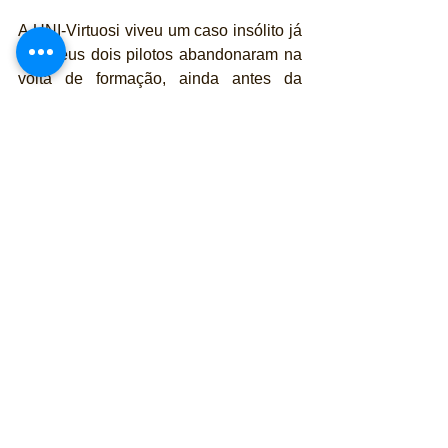
A UNI-Virtuosi viveu um caso insólito já 
que seus dois pilotos abandonaram na 
volta de formação, ainda antes da 
largada. Se Zhou rodou e não 
conseguiu voltar, já o brasileiro Felipe 
Drugovich bateu forte, confirmando um 
momento menos bom do piloto que vê 
seu companheiro disputar o título e ele 
sem conseguir uma consistência nos 
lugares da frente.
Os outros dois brasileiros que correm 
pela Charouz Racing System, 
terminaram em 13º e 17º, Guilherme 
Samaia e Enzo Fittipaldi, 
respetivamente.  
Para publicidade, apoio ou parcerias na 