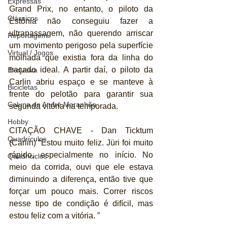
Expressas
Grand Prix, no entanto, o piloto da 
Clássicos
Estônia não conseguiu fazer a 
ultrapassagem, não querendo arriscar 
Reportagem
um movimento perigoso pela superfície 
Virtual / Jogos
molhada que existia fora da linha do 
traçado ideal. A partir daí, o piloto da 
Exclusiva
Carlin abriu espaço e se manteve à 
Bicicletas
frente do pelotão para garantir sua 
Coluna de André Maranhão
segunda vitória na temporada.
Hobby
CITAÇÃO CHAVE - Dan Ticktum 
Quadrículos
(Carlin) “Estou muito feliz. Jüri foi muito 
rápido, especialmente no início. No 
Quadriciclos
meio da corrida, ouvi que ele estava 
diminuindo a diferença, então tive que 
forçar um pouco mais. Correr riscos 
nesse tipo de condição é difícil, mas 
estou feliz com a vitória. ”