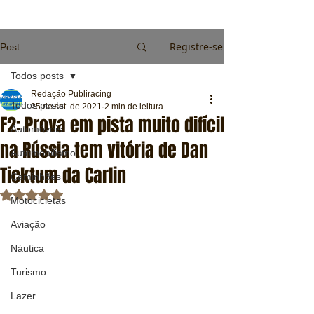
Registre-se
Post
Todos posts
Redação Publiracing
Todos posts
25 de set. de 2021
2 min de leitura
F2: Prova em pista muito difícil
Automóveis
na Rússia tem vitória de Dan
Automobilismo
Ticktum da Carlin
Caminhões
Avaliado com NaN de 5 estrelas.
Motocicletas
Aviação
Náutica
Turismo
Lazer