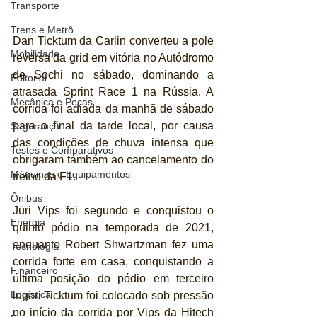
Transporte
Trens e Metrô
Dan Ticktum da Carlin converteu a pole 
Mobilidade
reversa da grid em vitória no Autódromo 
de Sochi no sábado, dominando a 
Editorial
atrasada Sprint Race 1 na Rússia. A 
Mecânica e Peças
corrida foi adiada da manhã de sábado 
para o final da tarde local, por causa 
Segurança
das condições de chuva intensa que 
Testes e Comparativos
obrigaram também ao cancelamento do 
Máquinas e Equipamentos
treino da F1.
Ônibus
Jüri Vips foi segundo e conquistou o 
Energia
quinto pódio na temporada de 2021, 
enquanto Robert Shwartzman fez uma 
Tecnologia
corrida forte em casa, conquistando a 
Financeiro
última posição do pódio em terceiro 
Logística
lugar. Ticktum foi colocado sob pressão 
no início da corrida por Vips da Hitech 