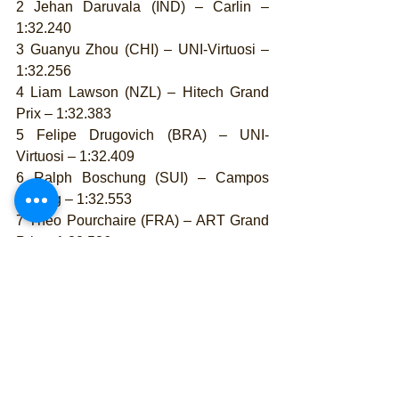
2 Jehan Daruvala (IND) – Carlin – 
1:32.240
3 Guanyu Zhou (CHI) – UNI-Virtuosi – 
1:32.256
4 Liam Lawson (NZL) – Hitech Grand 
Prix – 1:32.383
5 Felipe Drugovich (BRA) – UNI-
Virtuosi – 1:32.409
6 Ralph Boschung (SUI) – Campos 
Racing – 1:32.553
7 Theo Pourchaire (FRA) – ART Grand 
Prix – 1:32.586
8 Dan Ticktum (GBR) – Carlin – 
1:32.641
9 Juri Vips (EST) – Hitech Grand Prix – 
1:32.675
10 David Beckmann (ALE) – Campos 
Racing – 1:32.699
11 Lirim Zendeli (ALE) – MP Motorsport 