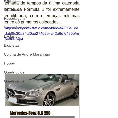
Expressas
tomada de tempos da última categoria 
antes da Fórmula 1 foi extremamente 
Clássicos
equilibrada, com diferenças mínimas 
Reportagem
entre os primeiros colocados.
Virtual / Jogos
https://video.wixstatic.com/video/e4895e_ed
dab9fc30a24af0aa27402b4c42a6e7/480p/m
Exclusiva
p4/file.mp4
Bicicletas
Coluna de André Maranhão
Hobby
Quadrículos
Quadriciclos
Mercedes-Benz SLK 250