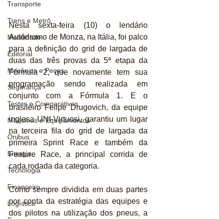
Transporte
Trens e Metrô
Nesta sexta-feira (10) o lendário 
Autódromo de Monza, na Itália, foi palco 
Mobilidade
para a definição do grid de largada de 
Editorial
duas das três provas da 5ª etapa da 
Mecânica e Peças
Fórmula 2, que novamente tem sua 
programação sendo realizada em 
Segurança
conjunto com a Fórmula 1. E o 
Testes e Comparativos
brasileiro Felipe Drugovich, da equipe 
inglesa UNI-Virtuosi, garantiu um lugar 
Máquinas e Equipamentos
na terceira fila do grid de largada da 
Ônibus
primeira Sprint Race e também da 
Energia
Feature Race, a principal corrida de 
cada rodada da categoria.
Tecnologia
Financeiro
Como sempre dividida em duas partes 
por conta da estratégia das equipes e 
Logística
dos pilotos na utilização dos pneus, a 