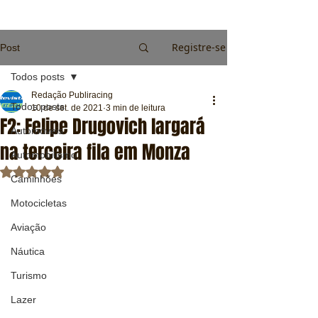
Registre-se
Post
Todos posts
Redação Publiracing
Todos posts
10 de set. de 2021
3 min de leitura
F2: Felipe Drugovich largará
Automóveis
na terceira fila em Monza
Automobilismo
Avaliado com NaN de 5 estrelas.
Caminhões
Motocicletas
Aviação
Náutica
Turismo
Lazer