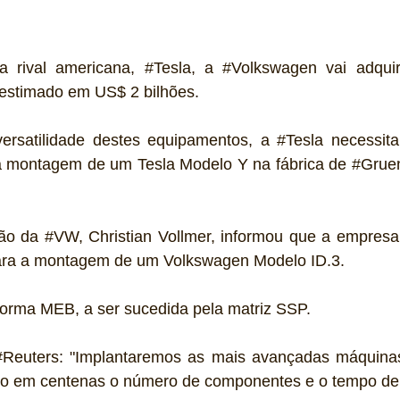
 rival americana, 
#Tesla
, a 
#Volkswagen
 vai adquir
estimado em US$ 2 bilhões.
rsatilidade destes equipamentos, a 
#Tesla
 necessit
 a montagem de um Tesla Modelo Y na fábrica de 
#Grue
ão da 
#VW
, Christian Vollmer, informou que a empresa
ara a montagem de um Volkswagen Modelo ID.3.
taforma MEB, a ser sucedida pela matriz SSP.
#Reuters
: "Implantaremos as mais avançadas máquinas
do em centenas o número de componentes e o tempo d