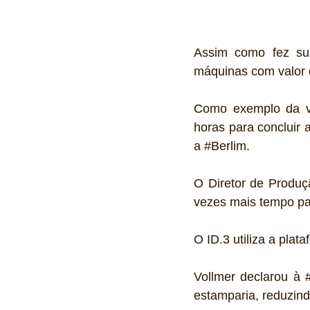
Assim como fez sua
máquinas com valor 
Como exemplo da ve
horas para concluir
a 
#Berlim
.
O Diretor de Produç
vezes mais tempo p
O ID.3 utiliza a pla
Vollmer declarou à 
estamparia, reduzin