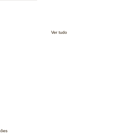
Ver tudo
s.
ções