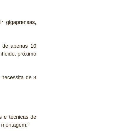
ir gigaprensas, 
a de apenas 10 
nheide
, próximo 
 necessita de 3 
 e técnicas de 
e montagem."