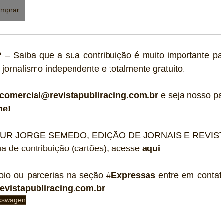
mprar
?
 – Saiba que a sua contribuição é muito importante pa
 jornalismo independente e totalmente gratuito. 
comercial@revistapubliracing.com.br
 e seja nosso pa
he! 
ARTUR JORGE SEMEDO, EDIÇÃO DE JORNAIS E REVIS
ma de contribuição (cartões), acesse 
aqui
oio ou parcerias na seção #
Expressas
 entre em contat
evistapubliracing.com.br
kswagen