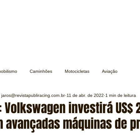
obilismo
Caminhões
Motocicletas
Aviação
 jaros@revistapubliracing.com.br
11 de abr. de 2022
1 min de leitura
Transporte
Trens e Metrô
Mobilidade
Editorial
: Volkswagen investirá US$ 
m avançadas máquinas de p
Testes e Comparativos
Máquinas e Equipamentos
e 5 estrelas.