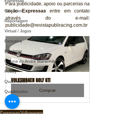
Expressas
Para publicidade, apoio ou parcerias na 
seção 
Expressas
 entre em contato 
Clássicos
através do e-mail: 
Reportagem
publicidade@revistapubliracing.com.br
Virtual / Jogos
Exclusiva
Bicicletas
Coluna de André Maranhão
Hobby
VOLKSWAGEN GOLF GTI
Quadrículos
Comprar
Quadriciclos
Expressas
Volkswagen
Automóveis
Expressas