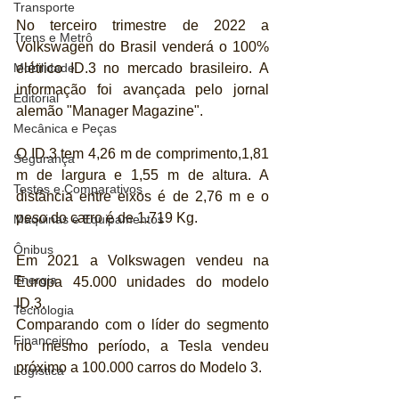
Transporte
No terceiro trimestre de 2022 a 
Trens e Metrô
Volkswagen do Brasil venderá o 100% 
elétrico ID.3 no mercado brasileiro. A 
Mobilidade
informação foi avançada pelo jornal 
Editorial
alemão "Manager Magazine".
Mecânica e Peças
O ID.3 tem 4,26 m de comprimento,1,81 
Segurança
m de largura e 1,55 m de altura. A 
Testes e Comparativos
distância entre eixos é de 2,76 m e o 
peso do carro é de 1.719 Kg.
Máquinas e Equipamentos
Ônibus
Em 2021 a Volkswagen vendeu na 
Energia
Europa 45.000 unidades do modelo 
ID.3.
Tecnologia
Comparando com o líder do segmento 
Financeiro
no mesmo período, a Tesla vendeu 
próximo a 100.000 carros do Modelo 3.
Logística