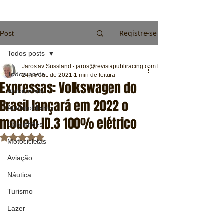
Registre-se
Post
Todos posts
Jaroslav Sussland - jaros@revistapubliracing.com.br
Todos posts
24 de out. de 2021
1 min de leitura
Expressas: Volkswagen do
Automóveis
Brasil lançará em 2022 o
Automobilismo
modelo ID.3 100% elétrico
Caminhões
Avaliado com NaN de 5 estrelas.
Motocicletas
Aviação
Náutica
Turismo
Lazer