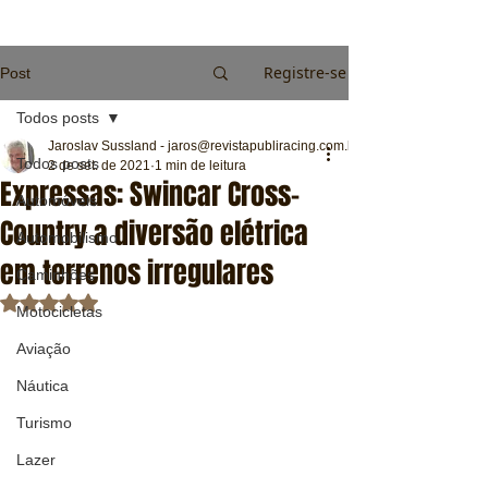
Registre-se
Post
Todos posts
Jaroslav Sussland - jaros@revistapubliracing.com.br
Todos posts
2 de set. de 2021
1 min de leitura
Expressas: Swincar Cross-
Automóveis
Country a diversão elétrica
Automobilismo
em terrenos irregulares
Caminhões
Avaliado com NaN de 5 estrelas.
Motocicletas
Aviação
Náutica
Turismo
Lazer