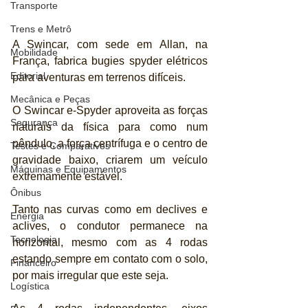
Transporte
Trens e Metrô
A Swincar, com sede em Allan, na 
Mobilidade
França, fabrica bugies spyder elétricos 
Editorial
para aventuras em terrenos difíceis.
Mecânica e Peças
O Swincar e-Spyder aproveita as forças 
Segurança
naturais da física para como num 
pêndulo, a força centrífuga e o centro de 
Testes e Comparativos
gravidade baixo, criarem um veículo 
Máquinas e Equipamentos
extremamente estável.
Ônibus
Tanto nas curvas como em declives e 
Energia
aclives, o condutor permanece na 
Tecnologia
horizontal, mesmo com as 4 rodas 
estando sempre em contato com o solo, 
Financeiro
por mais irregular que este seja.
Logística