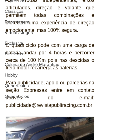
As 4 rodas independentes, eixos 
Expressas
articulados, direção e volante que 
Clássicos
permitem todas combinações e 
Reportagem
oferecem uma experiência de direção 
emocionante, mas 100% segura.
Virtual / Jogos
Exclusiva
O quadriciclo pode com uma carga de 
bateria andar por 4 horas e percorrer 
Bicicletas
cerca de 100 Km pois nas descidas o 
Coluna de André Maranhão
freio motor recarrega as baterias.
Hobby
Para publicidade, apoio ou parcerias na 
Quadrículos
seção Expressas entre em contato 
Quadriciclos
através do e-mail: 
publicidade@revistapubliracing.com.br