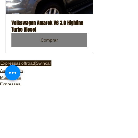
Volkswagen Amarok V6 3.0 Highline 
Turbo Diesel
Comprar
Expressas
offroad
Swincar
Automóveis
Mobilidade
Expressas
Ver tudo
Posts recentes