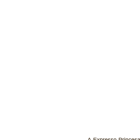
Ônibus
Energia
Tecnolo
Reportagem
Virtual / Jogos
Hobby
Quadrículos
A Expresso Princesa