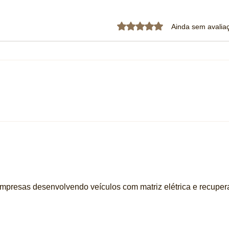
Avaliado com 0 de 5 estrela
Ainda sem avalia
Stellantis apresenta conceito
Lepas
que promete eliminar o “turbo
Brasi
lag” com compressor elétrico
do Gr
nacio
mpresas desenvolvendo veículos com matriz elétrica e recupera