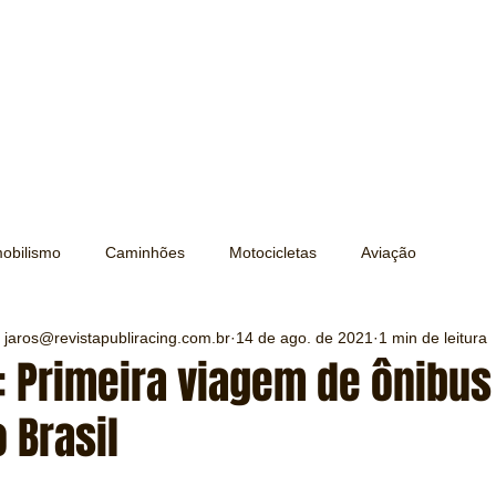
obilismo
Caminhões
Motocicletas
Aviação
 jaros@revistapubliracing.com.br
14 de ago. de 2021
1 min de leitura
Transporte
Trens e Metrô
Mobilidade
Editorial
: Primeira viagem de ônibu
o Brasil
Testes e Comparativos
Máquinas e Equipamentos
e 5 estrelas.