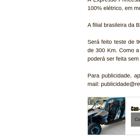
100% elétrico, em m
A filial brasileira d
Será feito teste de 
de 300 Km. Como a d
poderá ser feita sem
Para publicidade, a
mail: publicidade@re
Can-
Co