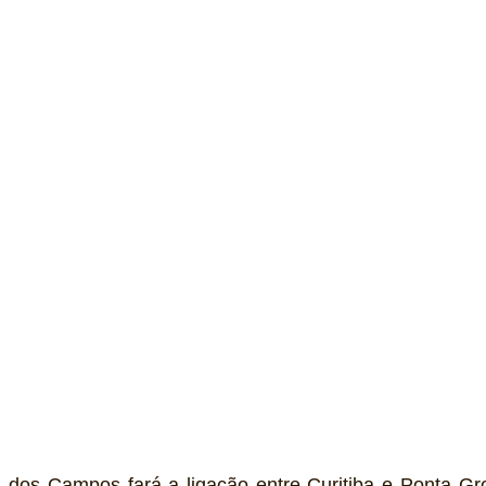
gia
Financeiro
Logística
Expressas
Clássicos
Exclusiva
Bicicletas
Coluna de André Maranhão
 dos Campos fará a ligação entre Curitiba e Ponta Gr