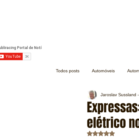
Todos posts
Automóveis
Autom
Jaroslav Sussland -
Náutica
Turismo
Lazer
Expressas
elétrico n
Mecânica e Peças
Segurança
Avaliado com NaN d