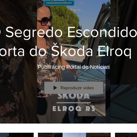
 Segredo Escondido
orta do Škoda Elroq 
☔
Publiracing Portal de Notícias
Reproduzir vídeo