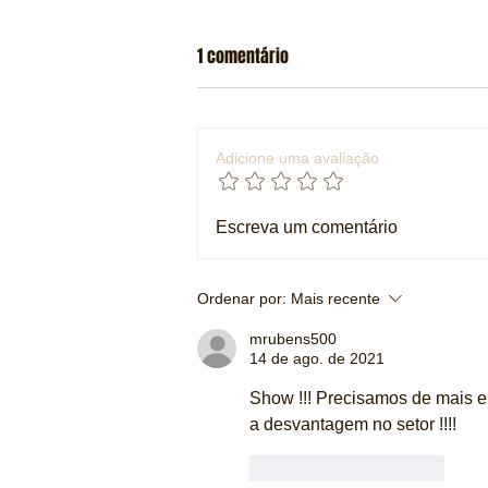
1 comentário
Adicione uma avaliação
Ford revela nome e preço de sua
Escreva um comentário
nova picape elétrica de entrada
para os Estados Unidos
Ordenar por:
Mais recente
mrubens500
14 de ago. de 2021
Show !!! Precisamos de mais e
a desvantagem no setor !!!!
Curtir
Responder