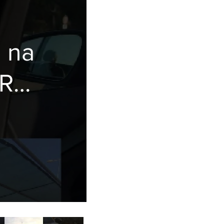
 na
RS!