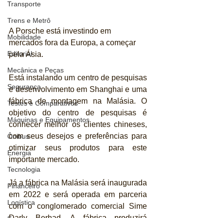
Transporte
Trens e Metrô
A Porsche está investindo em 
Mobilidade
mercados fora da Europa, a começar 
Editorial
pela Ásia.
Mecânica e Peças
Está instalando um centro de pesquisas 
Segurança
e desenvolvimento em Shanghai e uma 
fábrica de montagem na Malásia. O 
Testes e Comparativos
objetivo do centro de pesquisas é 
Máquinas e Equipamentos
conhecer melhor os clientes chineses, 
com seus desejos e preferências para 
Ônibus
otimizar seus produtos para este 
Energia
importante mercado.
Tecnologia
Já a fábrica na Malásia será inaugurada 
Financeiro
em 2022 e será operada em parceria 
Logística
com o conglomerado comercial Sime 
Darly Berhad. A fábrica produzirá 