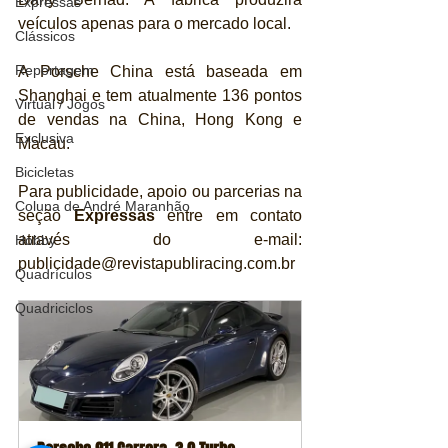
Expressas
veículos apenas para o mercado local.
Clássicos
Reportagem
A Porsche China está baseada em 
Shanghai e tem atualmente 136 pontos 
Virtual / Jogos
de vendas na China, Hong Kong e 
Exclusiva
Macau.
Bicicletas
Para publicidade, apoio ou parcerias na 
Coluna de André Maranhão
seção 
Expressas
 entre em contato 
através do e-mail: 
Hobby
publicidade@revistapubliracing.com.br
Quadrículos
Quadriciclos