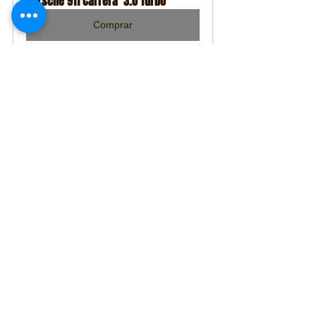
Porsche 911 Carrera  3.0 Turbo
Comprar
Expressas
Porsche
Automóveis
Expressas
Ver tudo
Posts recentes