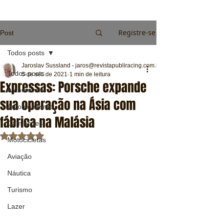
Registre-se
Post
Todos posts
Jaroslav Sussland - jaros@revistapubliracing.com.br
Todos posts
5 de set. de 2021
1 min de leitura
Expressas: Porsche expande
Automóveis
sua operação na Ásia com
Automobilismo
fábrica na Malásia
Caminhões
Avaliado com NaN de 5 estrelas.
Motocicletas
Aviação
Náutica
Turismo
Lazer