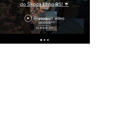
do Škoda Elroq RS! ☔
Reproduzir vídeo