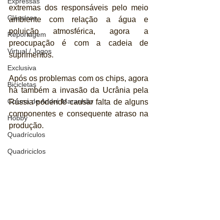
Expressas
extremas dos responsáveis pelo meio 
Clássicos
ambiente com relação a água e 
poluição atmosférica, agora a 
Reportagem
preocupação é com a cadeia de 
Virtual / Jogos
suprimentos.
Exclusiva
Após os problemas com os chips, agora 
Bicicletas
há também a invasão da Ucrânia pela 
Coluna de André Maranhão
Rússia podendo causar falta de alguns 
componentes e consequente atraso na 
Hobby
produção.
Quadrículos
Quadriciclos