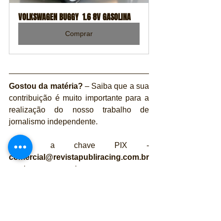
VOLKSWAGEN BUGGY  1.6 8V GASOLINA
Comprar
Gostou da matéria?
 – Saiba que a sua 
contribuição é muito importante para a 
realização do nosso trabalho de 
jornalismo independente. 
Utilize a chave PIX - 
comercial@revistapubliracing.com.br
e seja nosso parceiro  - 
O valor, você escolhe! 
Conta Jurídica: (ARTUR JORGE 
SEMEDO, EDIÇÃO DE JORNAIS E 