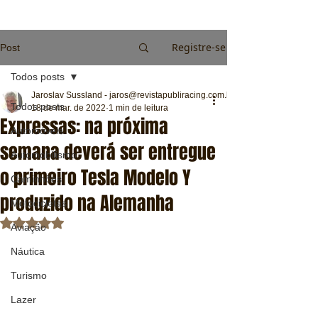
Registre-se
Post
Todos posts
Jaroslav Sussland - jaros@revistapubliracing.com.br
Todos posts
18 de mar. de 2022
1 min de leitura
Expressas: na próxima
Automóveis
semana deverá ser entregue
Automobilismo
o primeiro Tesla Modelo Y
Caminhões
produzido na Alemanha
Motocicletas
Avaliado com NaN de 5 estrelas.
Aviação
Náutica
Turismo
Lazer