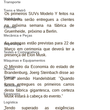
Transporte
Trens e Metrô
Os primeiros SUVs Modelo Y feitos na 
Mobilidade
Alemanha serão entregues a clientes 
na próxima semana na fábrica de 
Editorial
Gruenheide,  próximo a Berlin.
Mecânica e Peças
As entregas estão previstas para 22 de 
Segurança
Março em cerimonia que deverá ter a 
Testes e Comparativos
presença de Elon Musk.
Máquinas e Equipamentos
O Ministro da Economia do estado de 
Ônibus
Brandenburg, Joerg Steinbach disse ao 
Energia
jornal alemão Handelsblatt: "Quando 
forem entregues os primeiros carros 
Tecnologia
desta fábrica gigantesca, com certeza 
Financeiro
Musk estará à cabeça do evento."
Logística
Tendo superado as exigências 