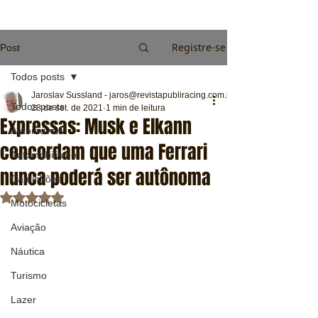
Registre-se
Post
Todos posts
Jaroslav Sussland - jaros@revistapubliracing.com.br
Todos posts
28 de set. de 2021
1 min de leitura
Expressas: Musk e Elkann
Automóveis
concordam que uma Ferrari
Automobilismo
nunca poderá ser autônoma
Caminhões
Avaliado com NaN de 5 estrelas.
Motocicletas
Aviação
Náutica
Turismo
Lazer