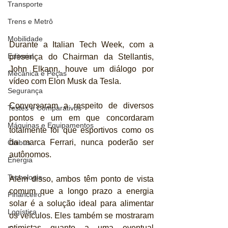
Transporte
Trens e Metrô
Mobilidade
Durante a Italian Tech Week, com a 
Editorial
presença do Chairman da Stellantis, 
John Elkann, houve um diálogo por 
Mecânica e Peças
vídeo com Elon Musk da Tesla.
Segurança
Conversaram a respeito de diversos 
Testes e Comparativos
pontos e um em que concordaram 
Máquinas e Equipamentos
totalmente foi que esportivos como os 
da marca Ferrari, nunca poderão ser 
Ônibus
autônomos.
Energia
Tecnologia
Além disso, ambos têm ponto de vista 
comum que a longo prazo a energia 
Financeiro
solar é a solução ideal para alimentar 
Logística
os veículos. Eles também se mostraram 
otimistas quanto a uma eventual 