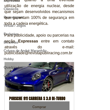
Expressas
utilização de energia nuclear, desde 
Clássicos
que sejam desenvolvidos mecanismos 
Reportagem
que garantam 100% de segurança em 
toda a cadeia energética.
Virtual / Jogos
Exclusiva
Para publicidade, apoio ou parcerias na 
seção 
Expressas
 entre em contato 
Bicicletas
através do e-mail: 
Coluna de André Maranhão
publicidade@revistapubliracing.com.br
Hobby
Quadrículos
Quadriciclos
PORSCHE 911 CARRERA S 3.0 BI-TURBO
Comprar