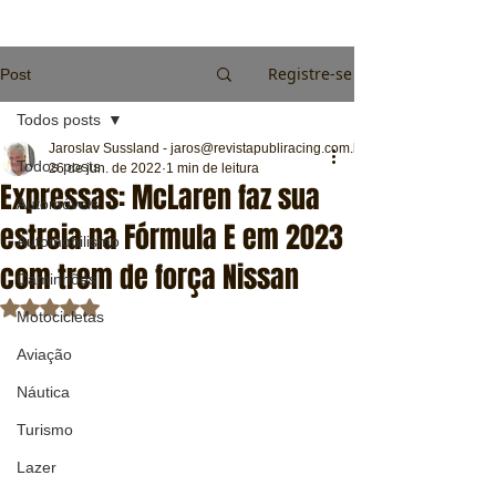
Registre-se
Post
Todos posts
Jaroslav Sussland - jaros@revistapubliracing.com.br
Todos posts
26 de jun. de 2022
1 min de leitura
Expressas: McLaren faz sua
Automóveis
estreia na Fórmula E em 2023
Automobilismo
com trem de força Nissan
Caminhões
Avaliado com NaN de 5 estrelas.
Motocicletas
Aviação
Náutica
Turismo
Lazer