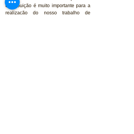
contribuição é muito importante para a 
realização do nosso trabalho de 
jornalismo independente e totalmente 
gratuito. 
Utilize a chave PIX - 
comercial@revistapubliracing.com.br
e seja nosso parceiro  - 
O valor, você escolhe! 
Se preferir outra forma de contribuição 
(cartões), acesse 
aqui
Para publicidade, apoio ou parcerias na 
seção 
#Expressas
 entre em contato 
através do e-mail: 
publicidade@revistapubliracing.com.
br
Automóveis
Automobilismo
Expressas
Fórmula E