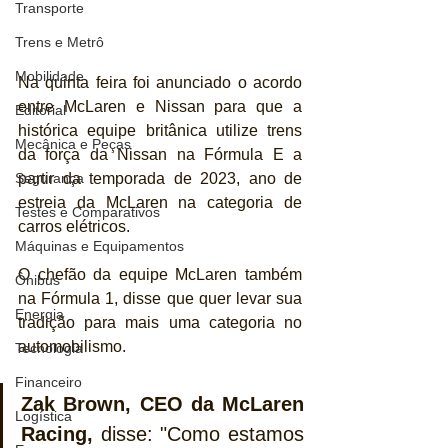
Transporte
Trens e Metrô
Mobilidade
Na quinta feira foi anunciado o acordo 
entre McLaren e Nissan para que a 
Editorial
histórica equipe britânica utilize trens 
Mecânica e Peças
da força da Nissan na Fórmula E a 
partir da temporada de 2023, ano de 
Segurança
estreia da McLaren na categoria de 
Testes e Comparativos
carros elétricos.
Máquinas e Equipamentos
O chefão da equipe McLaren também 
Ônibus
na Fórmula 1, disse que quer levar sua 
Energia
tradição para mais uma categoria no 
automobilismo.
Tecnologia
Financeiro
Zak Brown, CEO da McLaren 
Logística
Racing,
 disse: "Como estamos 