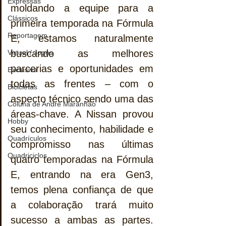
Expressas
moldando a equipe para a 
Clássicos
primeira temporada na Fórmula 
Reportagem
E, estamos naturalmente 
buscando as melhores 
Virtual / Jogos
parcerias e oportunidades em 
Exclusiva
todas as frentes – com o 
Bicicletas
aspecto técnico sendo uma das 
Coluna de André Maranhão
áreas-chave. A Nissan provou 
Hobby
seu conhecimento, habilidade e 
Quadrículos
compromisso nas últimas 
Quadriciclos
quatro temporadas na Fórmula 
E, entrando na era Gen3, 
temos plena confiança de que 
a colaboração trará muito 
sucesso a ambas as partes. 