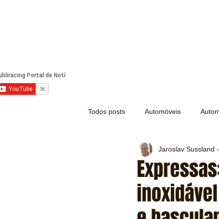
Todos posts
Automóveis
Autom
Jaroslav Sussland -
Náutica
Turismo
Lazer
Expressas:
inoxidáve
Mecânica e Peças
Segurança
e bascula