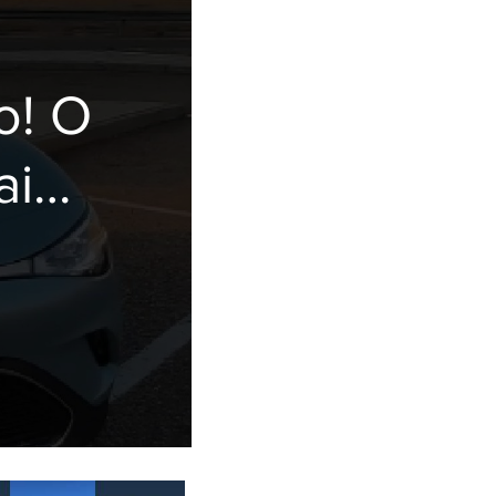
o! O
ai