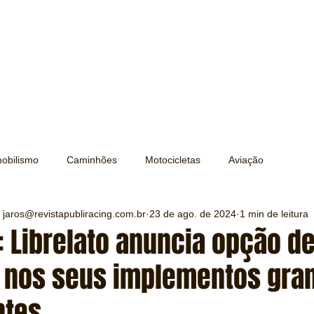
obilismo
Caminhões
Motocicletas
Aviação
 jaros@revistapubliracing.com.br
23 de ago. de 2024
1 min de leitura
Transporte
Trens e Metrô
Mobilidade
Editorial
 Librelato anuncia opção d
l nos seus implementos gran
Testes e Comparativos
Máquinas e Equipamentos
ntes