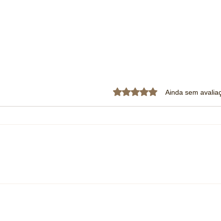
Avaliado com 0 de 5 estrela
Ainda sem avalia
Volvo amplia rede no Centro-
GWM r
Oeste e inaugura concessionária
histór
em polo logístico de Mato
10 do
Grosso do Sul