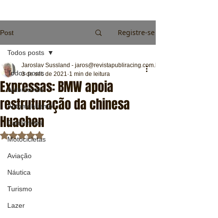
Registre-se
Post
Todos posts
Jaroslav Sussland - jaros@revistapubliracing.com.br
Todos posts
3 de set. de 2021
1 min de leitura
Expressas: BMW apoia
Automóveis
restruturação da chinesa
Automobilismo
Huachen
Caminhões
Avaliado com NaN de 5 estrelas.
Motocicletas
Aviação
Náutica
Turismo
Lazer