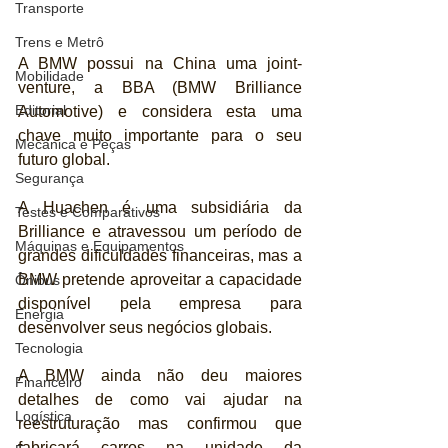
Transporte
Trens e Metrô
A BMW possui na China uma joint-
Mobilidade
venture, a BBA (BMW Brilliance 
Editorial
Automotive) e considera esta uma 
chave muito importante para o seu 
Mecânica e Peças
futuro global.
Segurança
A Huachen é uma subsidiária da 
Testes e Comparativos
Brilliance e atravessou um período de 
Máquinas e Equipamentos
grandes dificuldades financeiras, mas a 
BMW pretende aproveitar a capacidade 
Ônibus
disponível pela empresa para 
Energia
desenvolver seus negócios globais. 
Tecnologia
A BMW ainda não deu maiores 
Financeiro
detalhes de como vai ajudar na 
Logística
reestruturação mas confirmou que 
fabricará carros na unidade da 