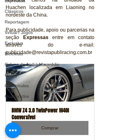
Expressas
Huachen localizada em Liaoning no 
Clássicos
nordeste da China.
Reportagem
Para publicidade, apoio ou parcerias na 
Virtual / Jogos
seção 
Expressas
 entre em contato 
Exclusiva
através do e-mail: 
publicidade@revistapubliracing.com.br
Bicicletas
Coluna de André Maranhão
Hobby
Quadrículos
Quadriciclos
BMW Z4 3.0 TwinPower M40I 
Conversível
Comprar