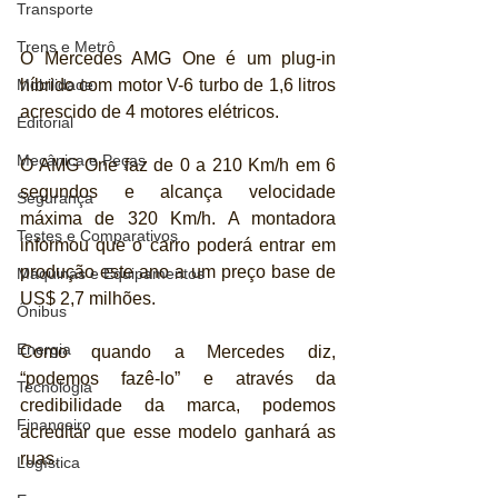
Transporte
Trens e Metrô
O Mercedes AMG One é um plug-in 
Mobilidade
híbrido com motor V-6 turbo de 1,6 litros 
acrescido de 4 motores elétricos.
Editorial
Mecânica e Peças
O AMG One faz de 0 a 210 Km/h em 6 
segundos e alcança velocidade 
Segurança
máxima de 320 Km/h. A montadora 
Testes e Comparativos
informou que o carro poderá entrar em 
produção este ano a um preço base de 
Máquinas e Equipamentos
US$ 2,7 milhões.
Ônibus
Energia
Como quando a Mercedes diz, 
“podemos fazê-lo” e através da 
Tecnologia
credibilidade da marca, podemos 
Financeiro
acreditar que esse modelo ganhará as 
ruas.  
Logística