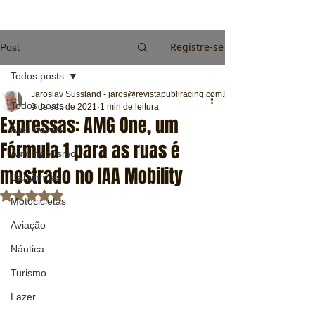
Registre-se
Post
Todos posts
Jaroslav Sussland - jaros@revistapubliracing.com.br
Todos posts
9 de set. de 2021
1 min de leitura
Expressas: AMG One, um
Automóveis
Fórmula 1 para as ruas é
Automobilismo
mostrado no IAA Mobility
Caminhões
Avaliado com NaN de 5 estrelas.
Motocicletas
Aviação
Náutica
Turismo
Lazer