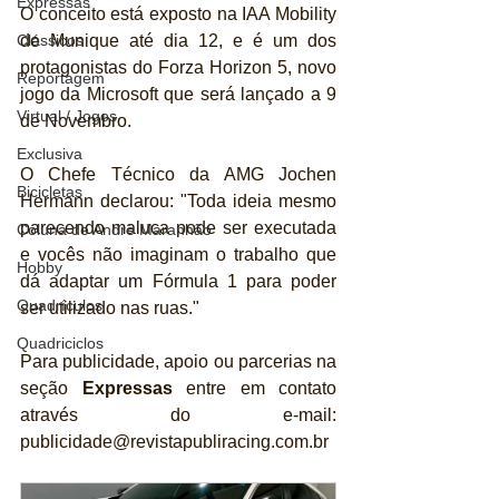
Expressas
O conceito está exposto na IAA Mobility 
Clássicos
de Munique até dia 12, e é um dos 
protagonistas do Forza Horizon 5, novo 
Reportagem
jogo da Microsoft que será lançado a 9 
Virtual / Jogos
de Novembro.
Exclusiva
O Chefe Técnico da AMG Jochen 
Bicicletas
Hermann declarou: "Toda ideia mesmo 
parecendo maluca pode ser executada 
Coluna de André Maranhão
e vocês não imaginam o trabalho que 
Hobby
dá adaptar um Fórmula 1 para poder 
Quadrículos
ser utilizado nas ruas."
Quadriciclos
Para publicidade, apoio ou parcerias na 
seção 
Expressas
 entre em contato 
através do e-mail: 
publicidade@revistapubliracing.com.br