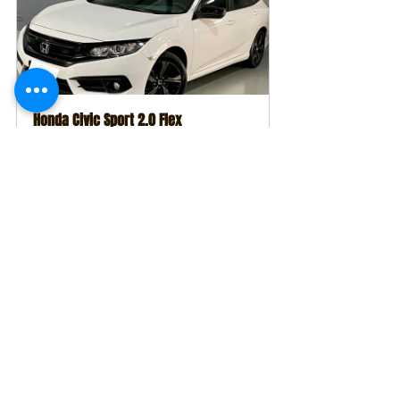
Honda Civic Sport 2.0 Flex
Comprar
AMG
Automóveis
Ver tudo
Posts recentes