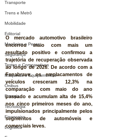
Transporte
Trens e Metrô
Mobilidade
Editorial
O mercado automotivo brasileiro 
Mecânica e Peças
encerrou maio com mais um 
resultado positivo e confirmou a 
Segurança
trajetória de recuperação observada 
Testes e Comparativos
ao longo de 2026. De acordo com a 
Fenabrave, os emplacamentos de 
Máquinas e Equipamentos
veículos cresceram 12,3% na 
Ônibus
comparação com maio do ano 
Energia
passado e acumulam alta de 15,4% 
nos cinco primeiros meses do ano, 
Tecnologia
impulsionados principalmente pelos 
Financeiro
segmentos de automóveis e 
comerciais leves.
Logística