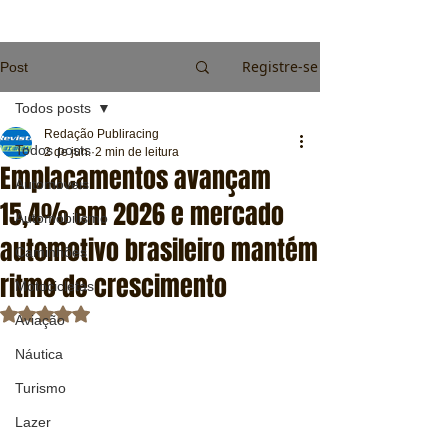
Registre-se
Post
Todos posts
Redação Publiracing
Todos posts
2 de jun.
2 min de leitura
Emplacamentos avançam
Automóveis
15,4% em 2026 e mercado
Automobilismo
automotivo brasileiro mantém
Caminhões
ritmo de crescimento
Motocicletas
Avaliado com NaN de 5 estrelas.
Aviação
Náutica
Turismo
Lazer