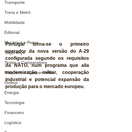
Transporte
Trens e Metrô
Mobilidade
Editorial
Mecânica e Peças
Portugal torna-se o primeiro 
operador da nova versão do A-29 
Segurança
configurada segundo os requisitos 
Testes e Comparativos
da NATO, num programa que alia 
modernização militar, cooperação 
Máquinas e Equipamentos
industrial e potencial expansão da 
Ônibus
produção para o mercado europeu.
Energia
Tecnologia
Financeiro
Logística