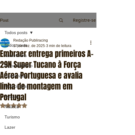
Registre-se
Post
Todos posts
Redação Publiracing
Todos posts
17 de dez. de 2025
3 min de leitura
Embraer entrega primeiros A-
Automóveis
29N Super Tucano à Força
Automobilismo
Aérea Portuguesa e avalia
Caminhões
linha de montagem em
Motocicletas
Portugal
Aviação
Avaliado com NaN de 5 estrelas.
Náutica
Turismo
Lazer