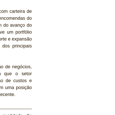
m carteira de 
pedidos de US$ 4,6 bilhões. Entre os principais destaques estão as novas encomendas do 
m do avanço do 
 um portfólio 
rte e expansão 
os principais 
o de negócios, 
m que o setor 
ão de custos e 
om uma posição 
recente.