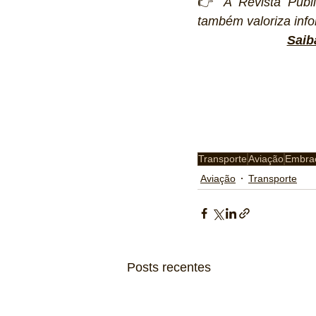
👉 
A Revista Publi
também valoriza info
Saib
Transporte
Aviação
Embra
Aviação
Transporte
Posts recentes