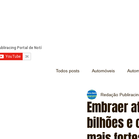
Todos posts
Automóveis
Autom
Redação Publiraci
Náutica
Turismo
Lazer
Embraer at
bilhões e
Mecânica e Peças
Segurança
mais forte