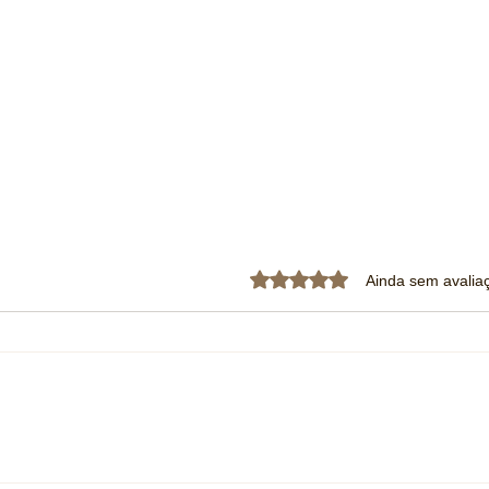
Avaliado com 0 de 5 estrela
Ainda sem avalia
GWM inicia testes com caminhão
Fiat 
movido a hidrogênio no Brasil e
manté