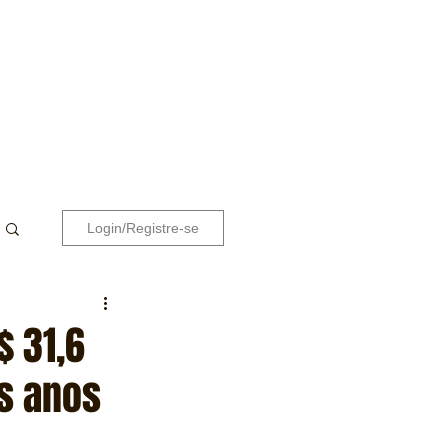
Login/Registre-se
$ 31,6
s anos