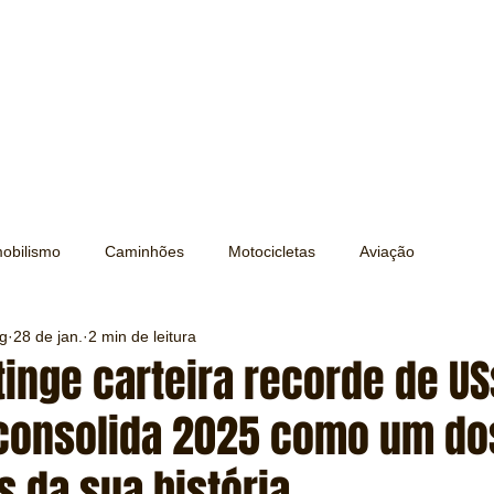
obilismo
Caminhões
Motocicletas
Aviação
ng
28 de jan.
2 min de leitura
Transporte
Trens e Metrô
Mobilidade
Editorial
inge carteira recorde de US
 consolida 2025 como um do
Testes e Comparativos
Máquinas e Equipamentos
s da sua história