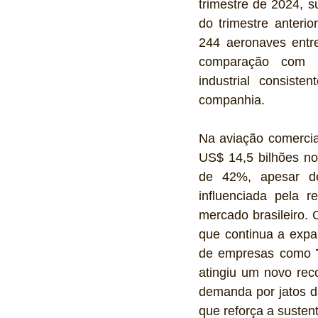
trimestre de 2024,
do trimestre anteri
244 aeronaves ent
comparação com 2
industrial consiste
companhia.
Na aviação comercial
US$ 14,5 bilhões no 
de 42%, apesar de 
influenciada pela 
mercado brasileiro. 
que continua a expan
de empresas como 
atingiu um novo reco
demanda por jatos d
que reforça a susten