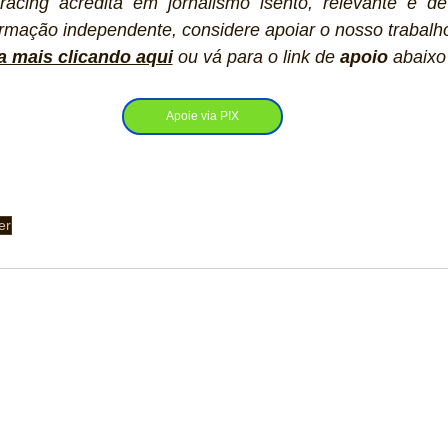
racing acredita em jornalismo isento, relevante e de
rmação independente, considere apoiar o nosso trabalho
a mais clicando aqui
ou vá para o link de 
apoio
 abaixo
Apoie via PIX
er