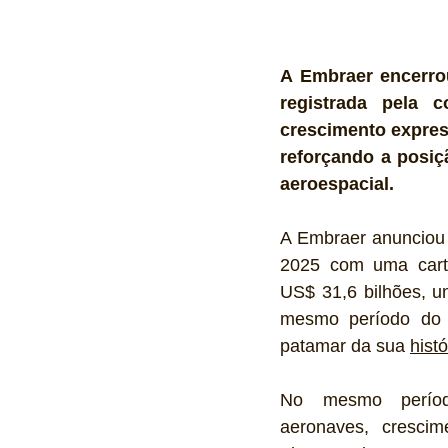
A Embraer encerrou
registrada pela c
crescimento express
reforçando a posiçã
aeroespacial.
A Embraer anunciou q
2025 com uma carte
US$ 31,6 bilhões, 
mesmo período do a
patamar da sua 
histó
No
 mesmo períod
aeronaves, crescim