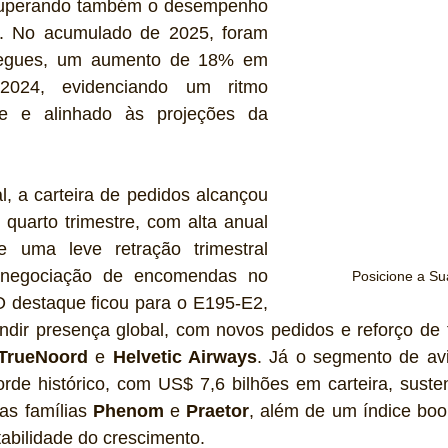
 superando também o desempenho 
or. No acumulado de 2025, foram 
regues, um aumento de 18% em 
024, evidenciando um ritmo 
nte e alinhado às projeções da 
, a carteira de pedidos alcançou 
quarto trimestre, com alta anual 
uma leve retração trimestral 
renegociação de encomendas no 
Posicione a Su
O destaque ficou para o E195-E2, 
dir presença global, com novos pedidos e reforço de fr
TrueNoord
 e 
Helvetic Airways
. Já o segmento de avi
rde histórico, com US$ 7,6 bilhões em carteira, susten
as famílias 
Phenom
 e 
Praetor
, além de um índice book-
tabilidade do crescimento. 