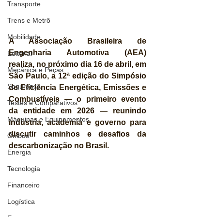
Transporte
Trens e Metrô
Mobilidade
A Associação Brasileira de 
Engenharia Automotiva (AEA) 
Editorial
realiza, no próximo dia 16 de abril, em 
Mecânica e Peças
São Paulo, a 12ª edição do Simpósio 
Segurança
de Eficiência Energética, Emissões e 
Combustíveis — o primeiro evento 
Testes e Comparativos
da entidade em 2026 — reunindo 
Máquinas e Equipamentos
indústria, academia e governo para 
discutir caminhos e desafios da 
Ônibus
descarbonização no Brasil.
Energia
Tecnologia
Financeiro
Logística