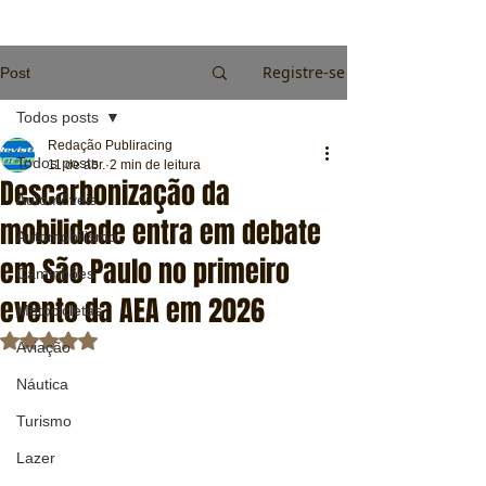
Registre-se
Post
Todos posts
Redação Publiracing
Todos posts
11 de abr.
2 min de leitura
Descarbonização da
Automóveis
mobilidade entra em debate
Automobilismo
em São Paulo no primeiro
Caminhões
evento da AEA em 2026
Motocicletas
Avaliado com NaN de 5 estrelas.
Aviação
Náutica
Turismo
Lazer