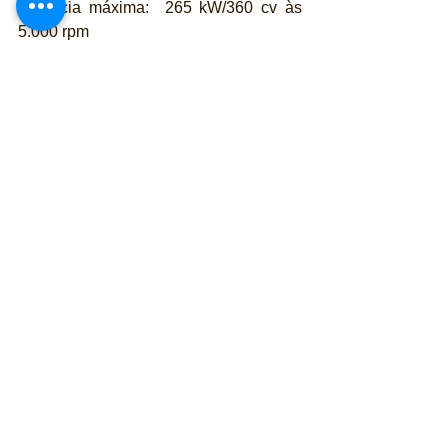
Potência máxima:  265 kW/360 cv às 
5.000 rpm
Binário máximo: 539 Nm às 4.250 rpm
Transmissão: 4X4
Caixa de velocidades: sequencial, 6 
velocidades
Suspensão dianteira/traseira: duplo 
braço
Curso de suspensão: 350 mm
Rodas: Alumínio, 17 polegadas
Pneus: BF Goodrich, 37 polegadas
Comprimento x largura x altura: 4.140 x 
2.290 x 1.810 mm
Distância entre eixos: 3.000 mm
Projeção das rodas dianteiras/traseiras: 
590/550 mm