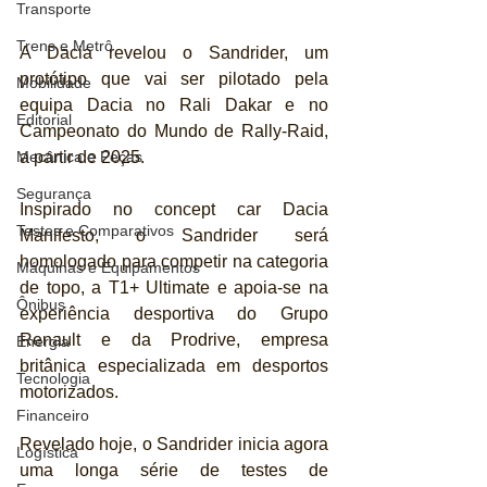
Transporte
Trens e Metrô
A Dacia revelou o Sandrider, um 
protótipo que vai ser pilotado pela 
Mobilidade
equipa Dacia no Rali Dakar e no 
Editorial
Campeonato do Mundo de Rally-Raid, 
a partir de 2025.
Mecânica e Peças
Segurança
Inspirado no concept car Dacia 
Testes e Comparativos
Manifesto, o Sandrider será 
homologado para competir na categoria 
Máquinas e Equipamentos
de topo, a T1+ Ultimate e apoia-se na 
Ônibus
experiência desportiva do Grupo 
Renault e da Prodrive, empresa 
Energia
britânica especializada em desportos 
Tecnologia
motorizados.
Financeiro
Revelado hoje, o Sandrider inicia agora 
Logística
uma longa série de testes de 