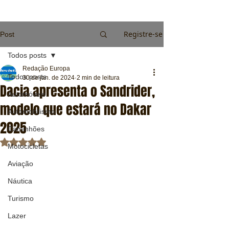
Registre-se
Post
Todos posts
Redação Europa
Todos posts
30 de jan. de 2024
2 min de leitura
Dacia apresenta o Sandrider,
Automóveis
modelo que estará no Dakar
Automobilismo
2025
Caminhões
Avaliado com NaN de 5 estrelas.
Motocicletas
Aviação
Náutica
Turismo
Lazer