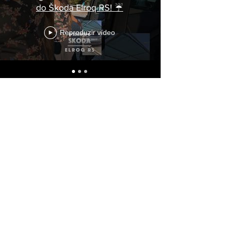
do Škoda Elroq RS! ☔
Reproduzir vídeo