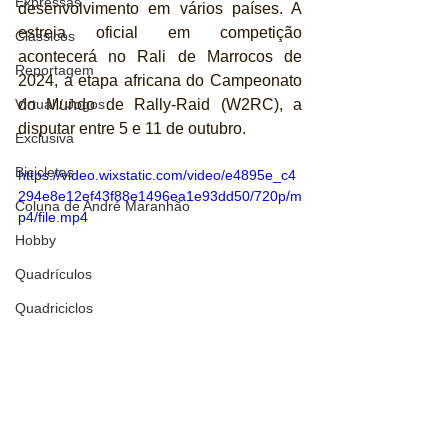
Expressas
desenvolvimento em vários países. A 
estreia oficial em competição 
Clássicos
acontecerá no Rali de Marrocos de 
Reportagem
2024, a etapa africana do Campeonato 
do Mundo de Rally-Raid (W2RC), a 
Virtual / Jogos
disputar entre 5 e 11 de outubro.
Exclusiva
Bicicletas
https://video.wixstatic.com/video/e4895e_c4
294e8e12ef43f88e1496ea1e93dd50/720p/m
Coluna de André Maranhão
p4/file.mp4
Hobby
Quadrículos
Quadriciclos