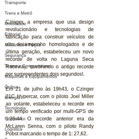
Transporte
Trens e Metrô
Czinger, a empresa que usa design 
Mobilidade
revolucionário e tecnologias de 
Editorial
fabricação para construir veículos de 
alto desempenho homologados e de 
Mecânica e Peças
última geração, estabeleceu um novo 
Segurança
recorde de volta no Laguna Seca 
Testes e Comparativos
Raceway, quebrando o antigo recorde 
por surpreendentes dois segundos!.
Máquinas e Equipamentos
Ônibus
Em 21 de julho às 19h43, o Czinger 
21C Hypercar, com o piloto Joel Miller 
Energia
ao volante, estabeleceu o recorde em 
Tecnologia
um tempo verificado por multi-GPS de 
1:25:44. O recorde anterior era da 
Financeiro
McLaren Senna, com o piloto Randy 
Logística
Pobst marcando o tempo de 1: 27,62.