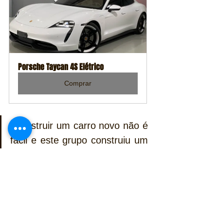
Porsche Taycan 4S Elétrico
Comprar
“Construir um carro novo não é 
fácil e este grupo construiu um 
carro rápido”, disse 
Joel 
Miller
. “Eu só posso agradecê-
los por me terem como piloto 
de testes durante o processo 
de desenvolvimento e 