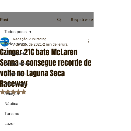
Registre-se
Post
Todos posts
Redação Publiracing
Todos posts
7 de ago. de 2021
2 min de leitura
Czinger 21C bate McLaren
Automóveis
Senna e consegue recorde de
Automobilismo
volta no Laguna Seca
Caminhões
Raceway
Motocicletas
Avaliado com NaN de 5 estrelas.
Aviação
Náutica
Turismo
Lazer