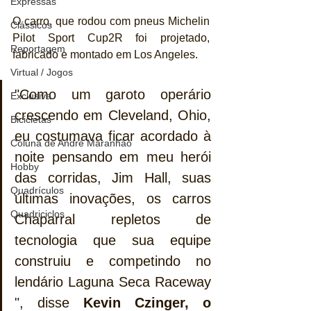
Expressas
O carro, que rodou com pneus Michelin 
Clássicos
Pilot Sport Cup2R foi projetado, 
Reportagem
fabricado e montado em Los Angeles.
Virtual / Jogos
"Como um garoto operário 
Exclusiva
crescendo em Cleveland, Ohio, 
Bicicletas
eu costumava ficar acordado à 
Coluna de André Maranhão
noite pensando em meu herói 
Hobby
das corridas, Jim Hall, suas 
Quadrículos
últimas inovações, os carros 
Quadriciclos
Chaparral repletos de 
tecnologia que sua equipe 
construiu e competindo no 
lendário Laguna Seca Raceway 
", disse 
Kevin Czinger, o 