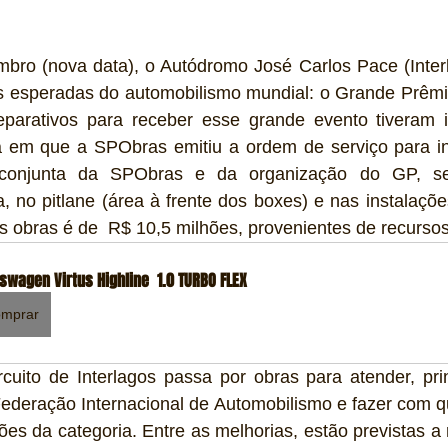
bro (nova data), o Autódromo José Carlos Pace (Interl
 esperadas do automobilismo mundial: o Grande Prêmi
parativos para receber esse grande evento tiveram in
ta em que a SPObras emitiu a ordem de serviço para iní
conjunta da SPObras e da organização do GP, ser
a, no pitlane (área à frente dos boxes) e nas instalaçõ
as obras é de  R$ 10,5 milhões, provenientes de recursos
swagen Virtus Highline  1.0 TURBO FLEX
mprar
cuito de Interlagos passa por obras para atender, prin
Federação Internacional de Automobilismo e fazer com q
ões da categoria. Entre as melhorias, estão previstas a