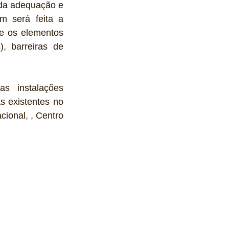
da adequação e 
m será feita a 
e os elementos 
, barreiras de 
s instalações 
 existentes no 
onal, , Centro 