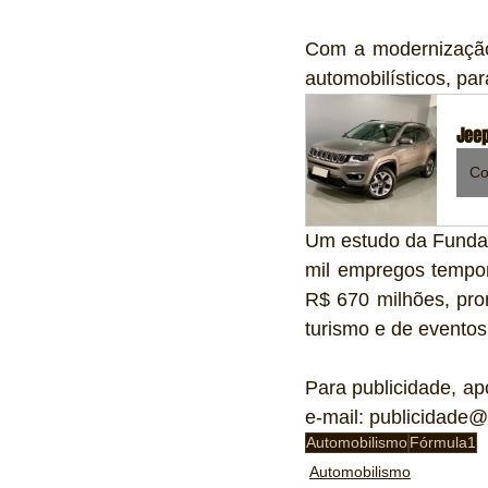
Com a modernização,
automobilísticos, pa
Jeep
Co
Um estudo da Fundaç
mil empregos tempor
R$ 670 milhões, pro
turismo e de eventos
Para publicidade, ap
e-mail: publicidade@
Automobilismo
Fórmula1
Automobilismo