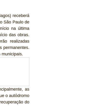
agos) receberá 
o São Paulo de 
ício na última 
cio das obras. 
ão realizadas 
es permanentes. 
 municipais. 
cipalmente, as 
ue o autódromo 
 recuperação do 