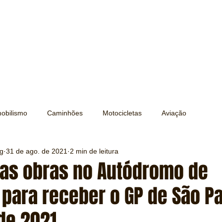
obilismo
Caminhões
Motocicletas
Aviação
ng
31 de ago. de 2021
2 min de leitura
Transporte
Trens e Metrô
Mobilidade
Editorial
s obras no Autódromo de
 para receber o GP de São P
Testes e Comparativos
Máquinas e Equipamentos
de 2021