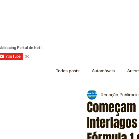
Todos posts
Automóveis
Autom
Redação Publiraci
Náutica
Turismo
Lazer
Começam a
Interlagos
Mecânica e Peças
Segurança
Fórmula 1 