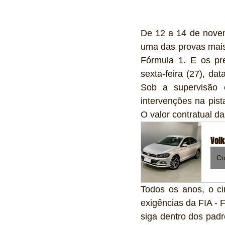
De 12 a 14 de novem
uma das provas mais
Fórmula 1. E os pre
sexta-feira (27), da
Sob a supervisão 
intervenções na pist
O valor contratual d
Volk
Co
Todos os anos, o cir
exigências da FIA - 
siga dentro dos padr