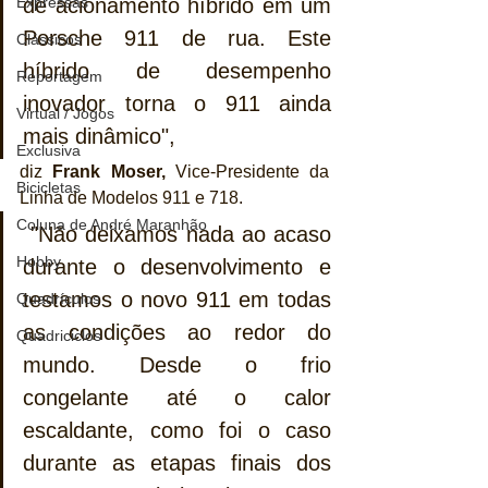
Expressas
de acionamento híbrido em um 
Porsche 911 de rua. Este 
Clássicos
híbrido de desempenho 
Reportagem
inovador torna o 911 ainda 
Virtual / Jogos
mais dinâmico", 
Exclusiva
diz 
Frank Moser,
 Vice-Presidente da 
Bicicletas
Linha de Modelos 911 e 718.
Coluna de André Maranhão
 "Não deixamos nada ao acaso 
Hobby
durante o desenvolvimento e 
testamos o novo 911 em todas 
Quadrículos
as condições ao redor do 
Quadriciclos
mundo. Desde o frio 
congelante até o calor 
escaldante, como foi o caso 
durante as etapas finais dos 