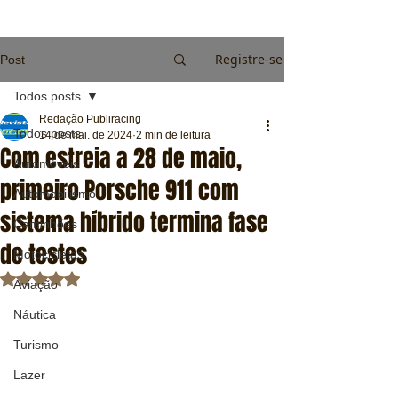
Registre-se
Post
Todos posts
Redação Publiracing
Todos posts
14 de mai. de 2024
2 min de leitura
Com estreia a 28 de maio,
Automóveis
primeiro Porsche 911 com
Automobilismo
sistema híbrido termina fase
Caminhões
de testes
Motocicletas
Avaliado com NaN de 5 estrelas.
Aviação
Náutica
Turismo
Lazer