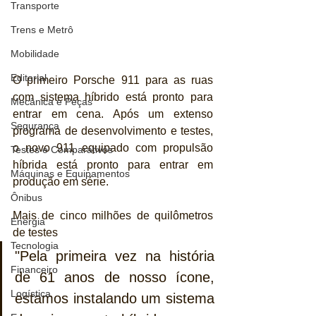
Transporte
Trens e Metrô
Mobilidade
Editorial
O primeiro Porsche 911 para as ruas 
com sistema híbrido está pronto para 
Mecânica e Peças
entrar em cena. Após um extenso 
Segurança
programa de desenvolvimento e testes, 
o novo 911 equipado com propulsão 
Testes e Comparativos
híbrida está pronto para entrar em 
Máquinas e Equipamentos
produção em série.
Ônibus
Mais de cinco milhões de quilômetros 
Energia
de testes
Tecnologia
"Pela primeira vez na história 
Financeiro
de 61 anos de nosso ícone, 
Logística
estamos instalando um sistema 