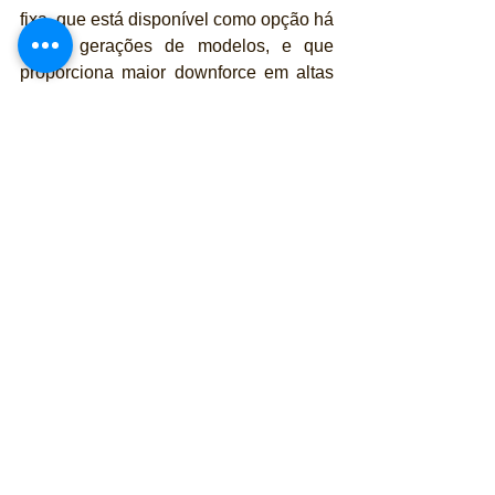
fixa, que está disponível como opção há 
várias gerações de modelos, e que 
proporciona maior downforce em altas 
velocidades.
"O novo 911 se tornou 
consideravelmente mais rápido na 
pista", diz Bergmeister. "Temos mais 
aderência, significativamente mais 
potência, e a resposta espontânea do 