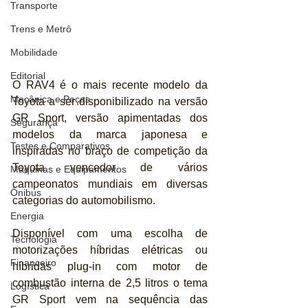
Transporte
Trens e Metrô
Mobilidade
Editorial
O RAV4 é o mais recente modelo da 
Mecânica e Peças
Toyota a ser disponibilizado na versão 
GR Sport, versão apimentadas dos 
Segurança
modelos da marca japonesa e 
Testes e Comparativos
inspiradas no braço de competição da 
Toyota vencedor de vários 
Máquinas e Equipamentos
campeonatos mundiais em diversas 
Ônibus
categorias do automobilismo. 
Energia
Disponível com uma escolha de 
Tecnologia
motorizações híbridas elétricas ou 
Financeiro
híbridas plug-in com motor de 
combustão interna de 2,5 litros o tema 
Logística
GR Sport vem na sequência das 