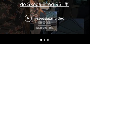
do Škoda Elroq RS! ☔
Reproduzir vídeo