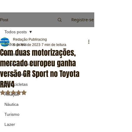
Registre-se
Post
Todos posts
Redação Publiracing
Todos posts
6 de fev. de 2023
7 min de leitura
Com duas motorizações,
Automóveis
mercado europeu ganha
Automobilismo
versão GR Sport no Toyota
Caminhões
RAV4
Motocicletas
Avaliado com NaN de 5 estrelas.
Aviação
Náutica
Turismo
Lazer