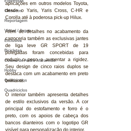
Expressas
aplicações em outros modelos Toyota, 
desde o Yaris, Yaris Cross, C-HR e 
Clássicos
Corolla até à poderosa pick-up Hilux. 
Reportagem
Virtual / Jogos
Além de detalhes no acabamento da 
carroceria também as exclusivas jantes 
Exclusiva
de liga leve GR SPORT de 19 
Bicicletas
polegadas foram concebidas para 
reduzir o peso e aumentar a rigidez. 
Coluna de André Maranhão
Seu design de cinco raios duplos se 
Hobby
destaca com um acabamento em preto 
Quadrículos
brilhante. 
Quadriciclos
O interior também apresenta detalhes 
de estilo exclusivos da versão. A cor 
principal do estofamento e forro é o 
preto, com os apoios de cabeça dos 
bancos dianteiros com o logotipo GR 
visível para personalização do interior. 