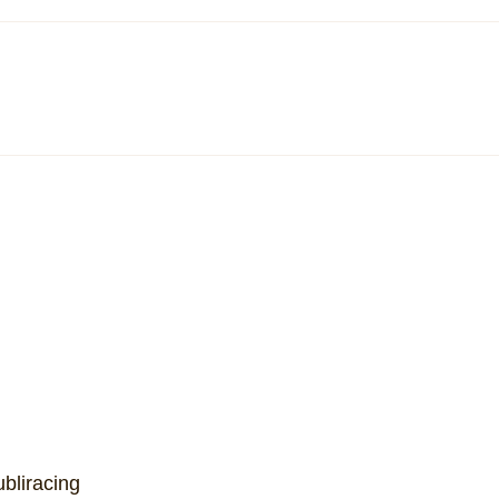
Ford revela nome e preço de sua
Stell
nova picape elétrica de entrada
que p
para os Estados Unidos
lag” 
bliracing