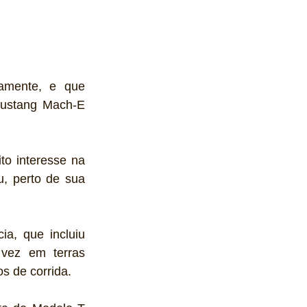
iamente, e que 
Mustang Mach-E 
o interesse na 
, perto de sua 
a, que incluiu 
vez em terras 
s de corrida. 