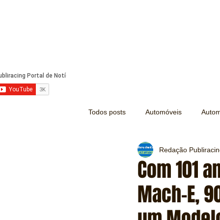
Todos posts
Automóveis
Autom
Redação Publiraci
Náutica
Turismo
Lazer
Com 101 an
Mach-E, 90
Mecânica e Peças
Segurança
um Modelo