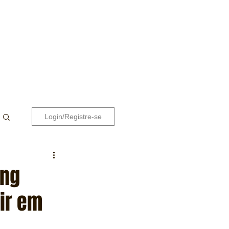
Login/Registre-se
ang
ir em