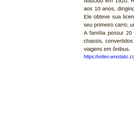
Nascido em 1920, Ha
aos 10 anos, dirigin
Ele obteve sua lice
seu primeiro carro, 
A família possui 2
chassis, convertido
viagens em ônibus.
https://video.wixstat