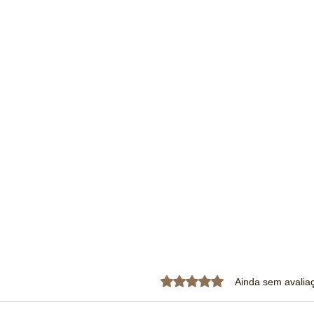
Avaliado com 0 de 5 estrela
Ainda sem avalia