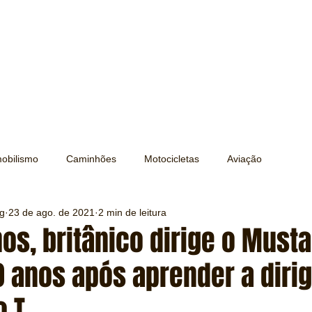
obilismo
Caminhões
Motocicletas
Aviação
ng
23 de ago. de 2021
2 min de leitura
Transporte
Trens e Metrô
Mobilidade
Editorial
os, britânico dirige o Must
 anos após aprender a dirig
Testes e Comparativos
Máquinas e Equipamentos
 T