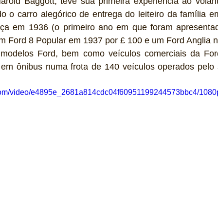
rold Baggott, teve sua primeira experiência ao volan
do o carro alegórico de entrega do leiteiro da família 
nça em 1936 (o primeiro ano em que foram apresenta
um Ford 8 Popular em 1937 por £ 100 e um Ford Anglia n
0 modelos Ford, bem como veículos comerciais da For
s em ônibus numa frota de 140 veículos operados pelo 
ic.com/video/e4895e_2681a814cdc04f60951199244573bbc4/1080p