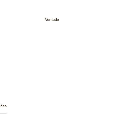
Ver tudo
s.
ções