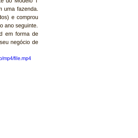
te do Modelo T 
em uma fazenda. 
dos) e comprou 
o ano seguinte.
d em forma de 
seu negócio de 
/mp4/file.mp4