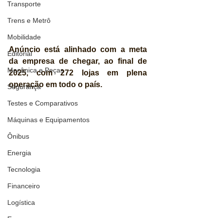
Transporte
Trens e Metrô
Mobilidade
Anúncio está alinhado com a meta 
Editorial
da empresa de chegar, ao final de 
Mecânica e Peças
2025, com 272 lojas em plena 
operação em todo o país.
Segurança
Testes e Comparativos
Máquinas e Equipamentos
Ônibus
Energia
Tecnologia
Financeiro
Logística