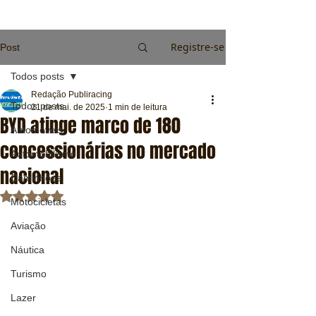
Registre-se
Post
Todos posts
Redação Publiracing
Todos posts
21 de mai. de 2025
1 min de leitura
BYD atinge marco de 180
Automóveis
concessionárias no mercado
Automobilismo
nacional
Caminhões
Avaliado com NaN de 5 estrelas.
Motocicletas
Aviação
Náutica
Turismo
Lazer