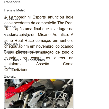
Transporte
Trens e Metrô
A Lamborghini Esports anunciou hoje 
Mobilidade
os vencedores da competição The Real 
Editorial
Race após uma final que teve lugar na 
lendária pista de Misano Adriatico. A 
Mecânica e Peças
série Real Race começou em junho e 
Segurança
chegou ao fim em novembro, colocando 
Testes e Comparativos
3.150 pilotos de simulação de todo o 
mundo uns contra os outros na 
Máquinas e Equipamentos
plataforma Assetto Corsa 
Ônibus
Competizione.
Energia
Tecnologia
Financeiro
Logística