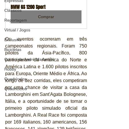
Expressas
BMW GS 1200 Sport
Clássicos
Comprar
Reportagem
Virtual / Jogos
Os eventos ocorreram em três 
Exclusiva
campeonatos regionais. Foram 750 
Bicicletas
pilotos da Ásia-Pacífico, 800 
Coluna de André Maranhão
participaram da América do Norte e 
América Latina e 1.600 pilotos inscritos 
Hobby
para Europa, Oriente Médio e África. Ao 
Quadrículos
longo de dez corridas, eles competiram 
por uma chance de visitar a casa da 
Quadriciclos
Lamborghini em Sant'Agata Bolognese, 
Itália, e a oportunidade de se tornar o 
primeiro piloto simulado oficial da 
Lamborghini. A Real Race foi composta 
por 169 italianos, 160 americanos, 156 
franceses, 141 alemães, 129 britânicos, 