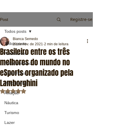
Registre-se
Post
Todos posts
Bianca Semedo
Todos posts
29 de nov. de 2021
2 min de leitura
Brasileiro entre os três
Automóveis
melhores do mundo no
Automobilismo
eSports organizado pela
Caminhões
Lamborghini
Motocicletas
Avaliado com NaN de 5 estrelas.
Aviação
Náutica
Turismo
Lazer