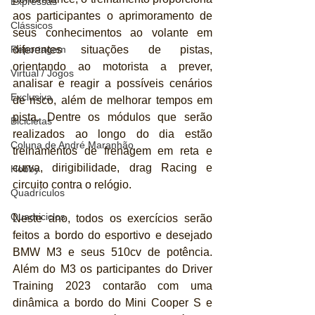
Expressas
aos participantes o aprimoramento de 
Clássicos
seus conhecimentos ao volante em 
Reportagem
diferentes situações de pistas, 
orientando ao motorista a prever, 
Virtual / Jogos
analisar e reagir a possíveis cenários 
Exclusiva
de risco, além de melhorar tempos em 
pista. Dentre os módulos que serão 
Bicicletas
realizados ao longo do dia estão 
Coluna de André Maranhão
treinamentos de frenagem em reta e 
curva, dirigibilidade, drag Racing e 
Hobby
circuito contra o relógio.
Quadrículos
Quadriciclos
Neste ano, todos os exercícios serão 
feitos a bordo do esportivo e desejado 
BMW M3 e seus 510cv de potência. 
Além do M3 os participantes do Driver 
Training 2023 contarão com uma 
dinâmica a bordo do Mini Cooper S e 