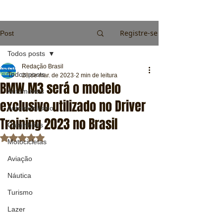
Registre-se
Post
Todos posts
Redação Brasil
Todos posts
28 de mar. de 2023
2 min de leitura
BMW M3 será o modelo
Automóveis
exclusivo utilizado no Driver
Automobilismo
Training 2023 no Brasil
Caminhões
Avaliado com NaN de 5 estrelas.
Motocicletas
Aviação
Náutica
Turismo
Lazer