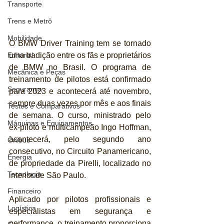
Transporte
Trens e Metrô
Mobilidade
O BMW Driver Training tem se tornado 
Editorial
uma tradição entre os fãs e proprietários 
de BMW no Brasil. O programa de 
Mecânica e Peças
treinamento de pilotos está confirmado 
Segurança
para 2023 e acontecerá até novembro, 
sempre duas vezes por mês e aos finais 
Testes e Comparativos
de semana. O curso, ministrado pelo 
Máquinas e Equipamentos
ex-piloto e multicampeão Ingo Hoffman, 
acontecerá, pelo segundo ano 
Ônibus
consecutivo, no Circuito Panamericano, 
Energia
de propriedade da Pirelli, localizado no 
Tecnologia
interior de São Paulo.
Financeiro
Aplicado por pilotos profissionais e 
Logística
especialistas em segurança e 
performance, o treinamento proporciona 